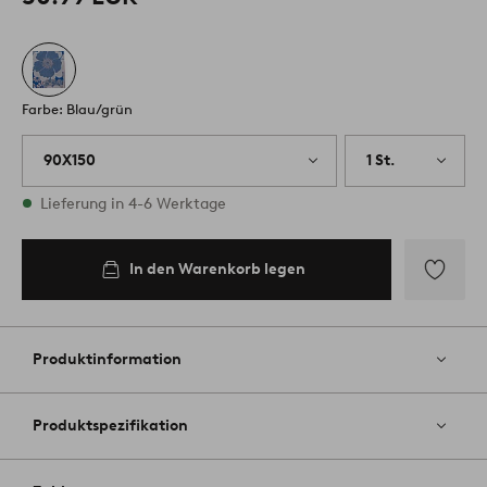
Farbe: Blau/grün
90X150
1 St.
Vorrätig
Lieferung in 4-6 Werktage
In den Warenkorb legen
Zu
Favoriten
hinzufüg
Produktinformation
Produktspezifikation