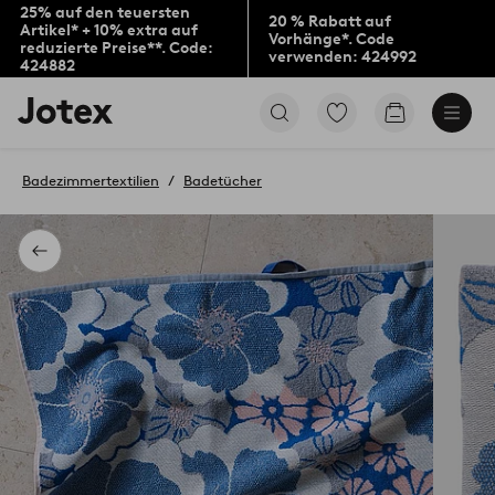
25% auf den teuersten
20 % Rabatt auf
Artikel* + 10% extra auf
Vorhänge*. Code
reduzierte Preise**. Code:
verwenden: 424992
424882
Jotex-
Zu
Zum
Logo
den
Warenkorb
–
als
zur
Favoriten
Badezimmertextilien
Badetücher
Startseite
markierten
wechseln
Produkten
gehen
Zurück