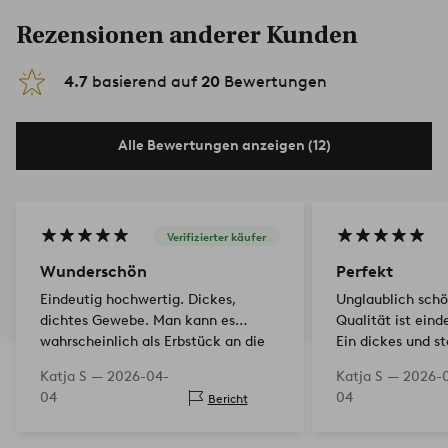
Rezensionen anderer Kunden
4.7
basierend auf
20
Bewertungen
Alle Bewertungen anzeigen (12)
Verifizierter käufer
Wunderschön
Perfekt
Eindeutig hochwertig. Dickes,
Unglaublich schö
dichtes Gewebe. Man kann es
Qualität ist eind
wahrscheinlich als Erbstück an die
Ein dickes und s
nächste Generation weitergeben, so
dieses Textil wir
Katja S —
2026-04-
Katja S —
2026-
solide ist die Verarbeitung. Größer
restliche Leben h
04
04
Bericht
als gewöhnlich und ein wi…