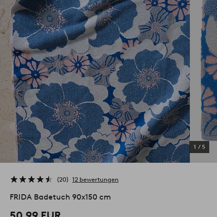
1
/
5
20
12 bewertungen
FRIDA Badetuch 90x150 cm
50.99 EUR