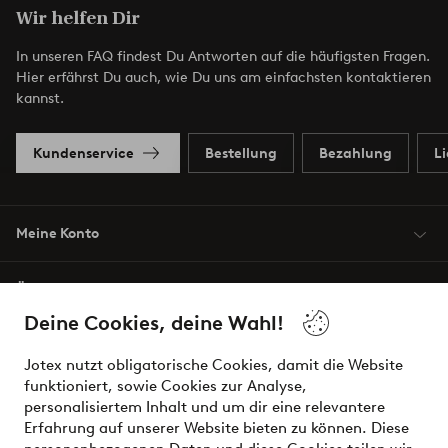
Wir helfen Dir
In unseren FAQ findest Du Antworten auf die häufigsten Fragen.
Hier erfährst Du auch, wie Du uns am einfachsten kontaktieren
kannst.
Kundenservice
Bestellung
Bezahlung
L
Meine Konto
Über Jotex
Deine Cookies, deine Wahl!
Unsere Dienstleistungen
Jotex nutzt obligatorische Cookies, damit die Website
funktioniert, sowie Cookies zur Analyse,
Bedingungen
personalisiertem Inhalt und um dir eine relevantere
Erfahrung auf unserer Website bieten zu können. Diese