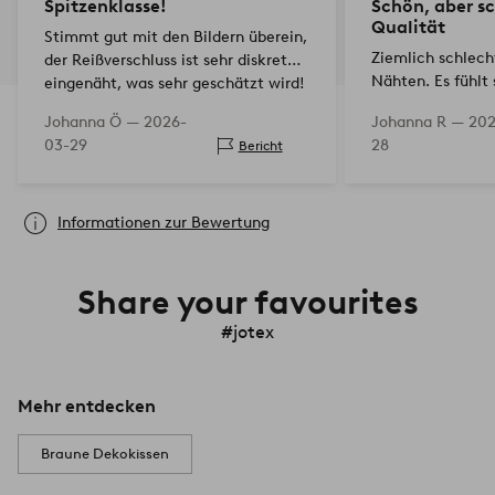
Spitzenklasse!
Schön, aber s
Qualität
Stimmt gut mit den Bildern überein,
Ziemlich schlech
der Reißverschluss ist sehr diskret
Nähten. Es fühlt 
eingenäht, was sehr geschätzt wird!
es ziemlich schn
Johanna Ö —
2026-
Johanna R —
202
Schade!
03-29
28
Bericht
Informationen zur Bewertung
Share your favourites
#jotex
Mehr entdecken
Braune Dekokissen