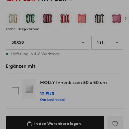
Farbe: Beige/braun
50X50
1 St.
Vorrätig
Lieferung in 4-6 Werktage
Ergänzen mit
MOLLY Innenkissen 50 x 50 cm
12 EUR
Our best value!
In den Warenkorb legen