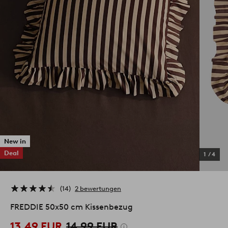
New in
Deal
1
/
4
14
2 bewertungen
FREDDIE 50x50 cm Kissenbezug
13.49 EUR
14.99 EUR