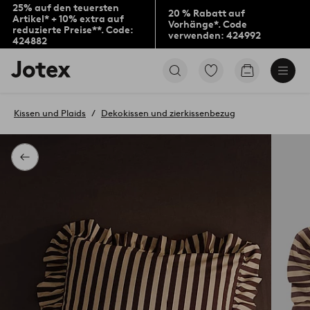
25% auf den teuersten
20 % Rabatt auf
Artikel* + 10% extra auf
Vorhänge*. Code
reduzierte Preise**. Code:
verwenden: 424992
424882
Jotex-
Zu
Zum
Logo
den
Warenkorb
–
als
zur
Favoriten
Kissen und Plaids
Dekokissen und zierkissenbezug
Startseite
markierten
wechseln
Produkten
gehen
Zurück