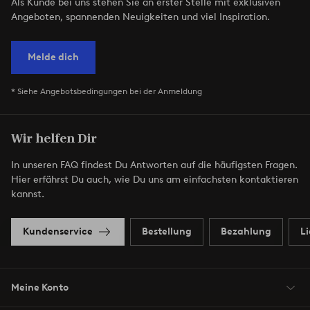
Als Kunde bei uns stehen Sie an erster Stelle mit exklusiven
Angeboten, spannenden Neuigkeiten und viel Inspiration.
Melde dich
* Siehe Angebotsbedingungen bei der Anmeldung
Wir helfen Dir
In unseren FAQ findest Du Antworten auf die häufigsten Fragen.
Hier erfährst Du auch, wie Du uns am einfachsten kontaktieren
kannst.
Kundenservice
Bestellung
Bezahlung
L
Meine Konto