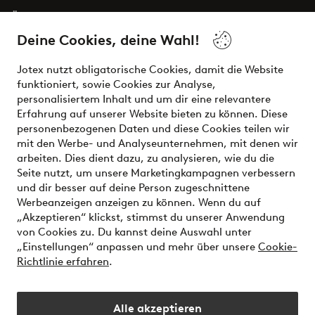
Über Jotex
Deine Cookies, deine Wahl!
Unsere Dienstleistungen
Jotex nutzt obligatorische Cookies, damit die Website
funktioniert, sowie Cookies zur Analyse,
Bedingungen
personalisiertem Inhalt und um dir eine relevantere
Erfahrung auf unserer Website bieten zu können. Diese
personenbezogenen Daten und diese Cookies teilen wir
mit den Werbe- und Analyseunternehmen, mit denen wir
Sichere Zahlungen - Jetzt bezahlen oder aufteilen
arbeiten. Dies dient dazu, zu analysieren, wie du die
Seite nutzt, um unsere Marketingkampagnen verbessern
Möchtest du mehr über
unsere
und dir besser auf deine Person zugeschnittene
Zahlungsmöglichkeiten
erfahren?
Werbeanzeigen anzeigen zu können. Wenn du auf
„Akzeptieren“ klickst, stimmst du unserer Anwendung
von Cookies zu. Du kannst deine Auswahl unter
„Einstellungen“ anpassen und mehr über unsere
Cookie-
Richtlinie erfahren
.
Österreich - Land auswählen
Alle akzeptieren