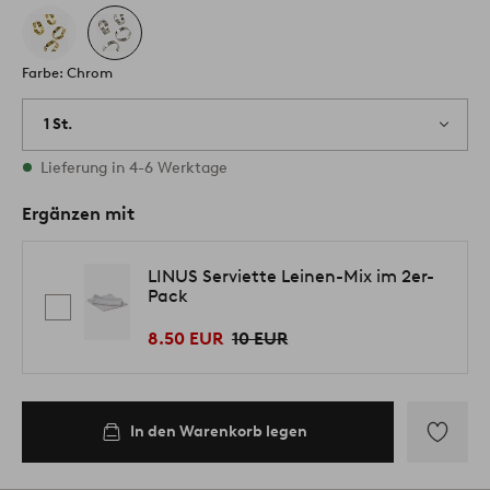
Farbe: Chrom
1 St.
Vorrätig
Lieferung in 4-6 Werktage
Ergänzen mit
LINUS Serviette Leinen-Mix im 2er-
Pack
8.50 EUR
10 EUR
In den Warenkorb legen
Zu