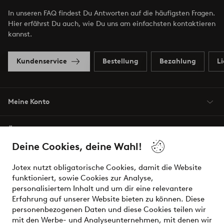
In unseren FAQ findest Du Antworten auf die häufigsten Fragen.
Hier erfährst Du auch, wie Du uns am einfachsten kontaktieren
kannst.
Kundenservice
Bestellung
Bezahlung
L
Meine Konto
Über Jotex
Deine Cookies, deine Wahl!
Unsere Dienstleistungen
Jotex nutzt obligatorische Cookies, damit die Website
funktioniert, sowie Cookies zur Analyse,
Bedingungen
personalisiertem Inhalt und um dir eine relevantere
Erfahrung auf unserer Website bieten zu können. Diese
personenbezogenen Daten und diese Cookies teilen wir
mit den Werbe- und Analyseunternehmen, mit denen wir