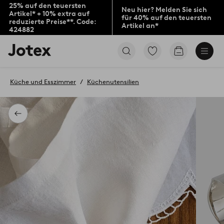
25% auf den teuersten
Neu hier? Melden Sie sich
Artikel* + 10% extra auf
für 40% auf den teuersten
reduzierte Preise**. Code:
Artikel an*
424882
Jotex-
Zu
Zum
Logo
den
Warenkorb
–
als
zur
Favoriten
Küche und Esszimmer
Küchenutensilien
Startseite
markierten
wechseln
Produkten
gehen
Zurück