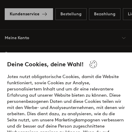
Kundenservice
Bestellung
Bezahlung
L
Meine Konto
Über Jotex
Deine Cookies, deine Wahl!
Unsere Dienstleistungen
Jotex nutzt obligatorische Cookies, damit die Website
funktioniert, sowie Cookies zur Analyse,
Bedingungen
personalisiertem Inhalt und um dir eine relevantere
Erfahrung auf unserer Website bieten zu können. Diese
personenbezogenen Daten und diese Cookies teilen wir
mit den Werbe- und Analyseunternehmen, mit denen wir
Sichere Zahlungen - Jetzt bezahlen oder aufteilen
arbeiten. Dies dient dazu, zu analysieren, wie du die
Seite nutzt, um unsere Marketingkampagnen verbessern
Möchtest du mehr über
unsere
und dir besser auf deine Person zugeschnittene
Zahlungsmöglichkeiten
erfahren?