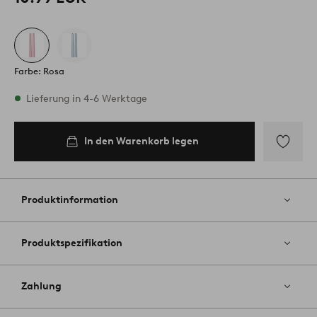
Farbe: Rosa
Vorrätig
Lieferung in 4-6 Werktage
In den Warenkorb legen
In den
Warenkorb
legen
Zu
Favoriten
hinzufüg
Produktinformation
Produktspezifikation
Zahlung