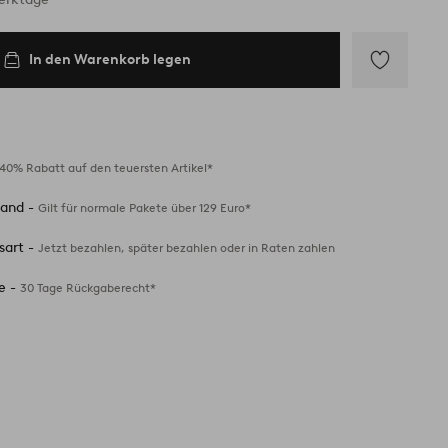
In den Warenkorb legen
Zu
Favoriten
hinzufügen
40% Rabatt auf den teuersten Artikel*
sand -
Gilt für normale Pakete über 129 Euro*
sart -
Jetzt bezahlen, später bezahlen oder in Raten zahlen
e -
30 Tage Rückgaberecht*