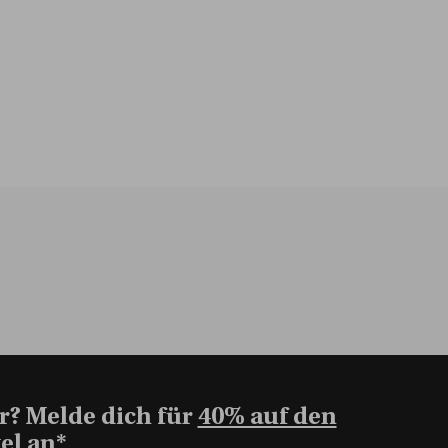
r? Melde dich für
40% auf den
el an*