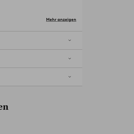
.0 cm.
Mehr anzeigen
t.
Artikelnummer: 2171869-01-0
en