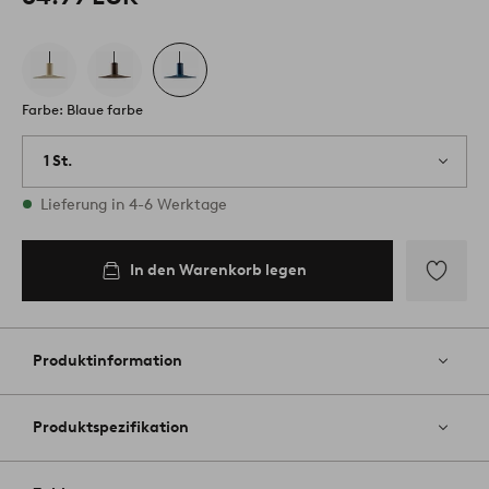
Farbe: Blaue farbe
1 St.
Vorrätig
Lieferung in 4-6 Werktage
In den Warenkorb legen
Zu
Favoriten
hinzufüg
Produktinformation
Produktspezifikation