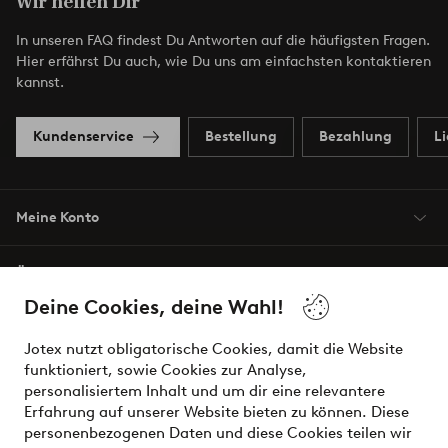
Wir helfen Dir
In unseren FAQ findest Du Antworten auf die häufigsten Fragen.
Hier erfährst Du auch, wie Du uns am einfachsten kontaktieren
kannst.
Kundenservice
Bestellung
Bezahlung
L
Meine Konto
Über Jotex
Deine Cookies, deine Wahl!
Unsere Dienstleistungen
Jotex nutzt obligatorische Cookies, damit die Website
funktioniert, sowie Cookies zur Analyse,
Bedingungen
personalisiertem Inhalt und um dir eine relevantere
Erfahrung auf unserer Website bieten zu können. Diese
personenbezogenen Daten und diese Cookies teilen wir