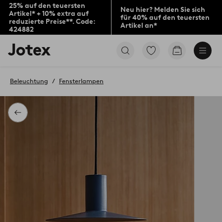
25% auf den teuersten
Neu hier? Melden Sie sich
Artikel* + 10% extra auf
für 40% auf den teuersten
reduzierte Preise**. Code:
Artikel an*
424882
Jotex-
Zu
Zum
Logo
den
Warenkorb
–
als
zur
Favoriten
Beleuchtung
Fensterlampen
Startseite
markierten
wechseln
Produkten
gehen
Zurück