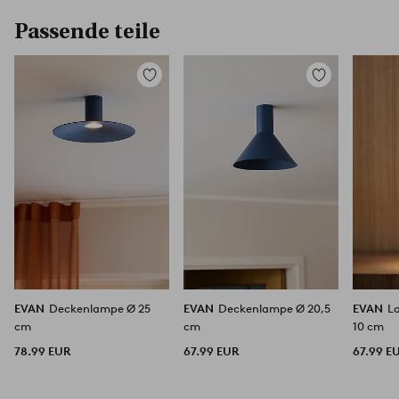
Passende teile
Zu
Zu
Favoriten
Favoriten
hinzufügen
hinzufügen
EVAN
Deckenlampe Ø 25
EVAN
Deckenlampe Ø 20,5
EVAN
L
cm
cm
10 cm
78.99 EUR
67.99 EUR
67.99 E