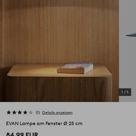
1
/
5
1
Details anzeigen
EVAN Lampe am Fenster Ø 25 cm
84.99 EUR