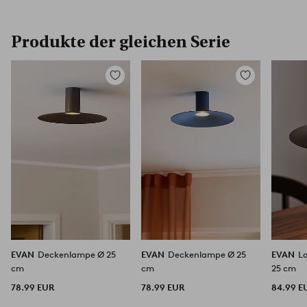
Produkte der gleichen Serie
Zu
Zu
Favoriten
Favoriten
hinzufügen
hinzufügen
EVAN
Deckenlampe Ø 25
EVAN
Deckenlampe Ø 25
EVAN
L
cm
cm
25 cm
78.99 EUR
78.99 EUR
84.99 E