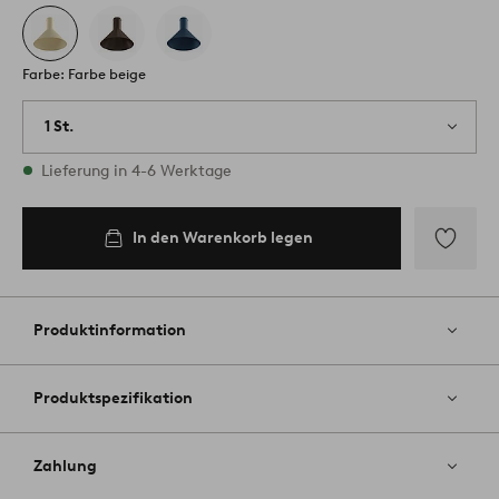
Farbe: Farbe beige
1 St.
Vorrätig
Lieferung in 4-6 Werktage
In den Warenkorb legen
Zu
Favoriten
hinzufüg
Produktinformation
Produktspezifikation
Zahlung