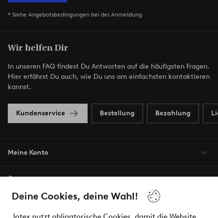
* Siehe Angebotsbedingungen bei der Anmeldung
Wir helfen Dir
In unseren FAQ findest Du Antworten auf die häufigsten Fragen.
Hier erfährst Du auch, wie Du uns am einfachsten kontaktieren
kannst.
Kundenservice
Bestellung
Bezahlung
L
Meine Konto
Über Jotex
Deine Cookies, deine Wahl!
Unsere Dienstleistungen
Jotex nutzt obligatorische Cookies, damit die Website