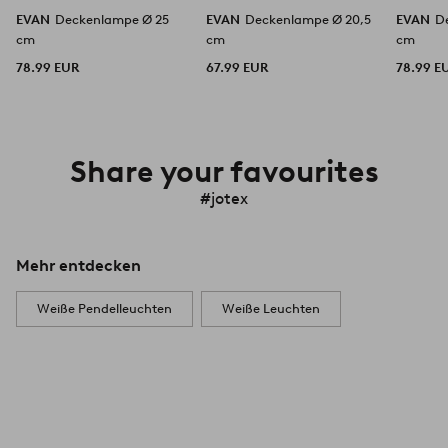
EVAN
Deckenlampe Ø 25
EVAN
Deckenlampe Ø 20,5
EVAN
D
cm
cm
cm
78.99 EUR
67.99 EUR
78.99 E
Share your favourites
#jotex
Mehr entdecken
Weiße Pendelleuchten
Weiße Leuchten