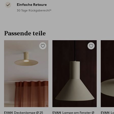
Einfache Retoure
30 Tage Rückgaberecht*
Passende teile
Zu
Zu
Favoriten
Favoriten
hinzufügen
hinzufügen
EVAN
Deckenlampe Ø 25
EVAN
Lampe am Fenster Ø
EVAN
L