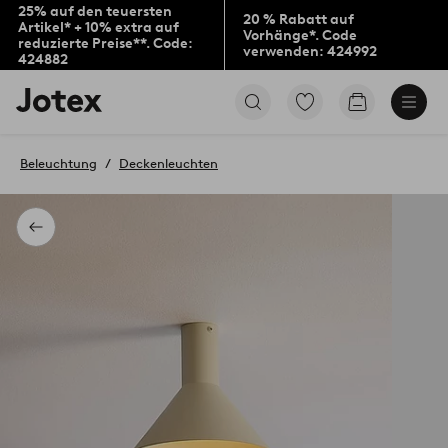
25% auf den teuersten
20 % Rabatt auf
Artikel* + 10% extra auf
Vorhänge*. Code
reduzierte Preise**. Code:
verwenden: 424992
424882
Jotex-
Zu
Zum
Logo
den
Warenkorb
–
als
zur
Favoriten
Beleuchtung
Deckenleuchten
Startseite
markierten
wechseln
Produkten
gehen
Zurück