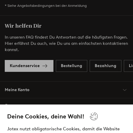
* Siehe Angebotsbedingungen bei der Anmeldung
Wir helfen Dir
In unseren FAQ findest Du Antworten auf die häufigsten Fragen.
Hier erfährst Du auch, wie Du uns am einfachsten kontaktieren
kannst.
Kundenservice
Bestellung
Bezahlung
L
Meine Konto
Über Jotex
Deine Cookies, deine Wahl!
Unsere Dienstleistungen
Jotex nutzt obligatorische Cookies, damit die Website