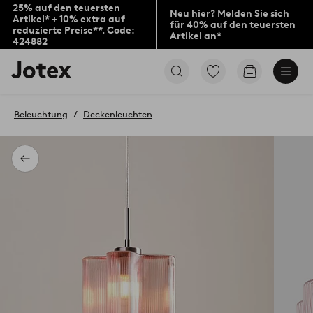
25% auf den teuersten
Neu hier? Melden Sie sich
Artikel* + 10% extra auf
für 40% auf den teuersten
reduzierte Preise**. Code:
Artikel an*
424882
Jotex-
Zu
Zum
Logo
den
Warenkorb
–
als
zur
Favoriten
Beleuchtung
Deckenleuchten
Startseite
markierten
wechseln
Produkten
gehen
Zurück