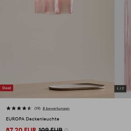
Deal
1
/
7
19
8 bewertungen
EUROPA Deckenleuchte
87.20 EUR
109 EUR