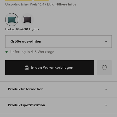
Ursprünglicher Preis
16.49 EUR
Nähere Infos
Farbe: 18-4718 Hydro
Größe auswählen
1 Größen vorrätig
Lieferung in 4-6 Werktage
80X80
In den Warenkorb legen
In den
Warenkorb
legen
Zu
Favoriten
hinzufüg
Produktinformation
Produktspezifikation