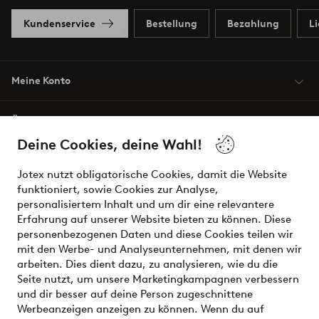
Kundenservice
Bestellung
Bezahlung
L
Meine Konto
Über Jotex
Deine Cookies, deine Wahl!
Unsere Dienstleistungen
Jotex nutzt obligatorische Cookies, damit die Website
funktioniert, sowie Cookies zur Analyse,
Bedingungen
personalisiertem Inhalt und um dir eine relevantere
Erfahrung auf unserer Website bieten zu können. Diese
personenbezogenen Daten und diese Cookies teilen wir
mit den Werbe- und Analyseunternehmen, mit denen wir
Sichere Zahlungen - Jetzt bezahlen oder aufteilen
arbeiten. Dies dient dazu, zu analysieren, wie du die
Seite nutzt, um unsere Marketingkampagnen verbessern
Möchtest du mehr über
unsere
und dir besser auf deine Person zugeschnittene
Zahlungsmöglichkeiten
erfahren?
Werbeanzeigen anzeigen zu können. Wenn du auf