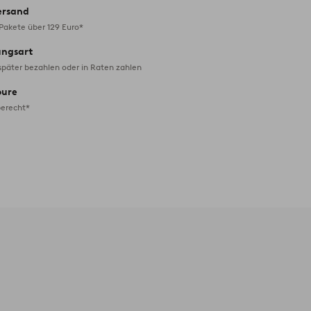
ersand
 Pakete über 129 Euro*
ungsart
später bezahlen oder in Raten zahlen
oure
erecht*