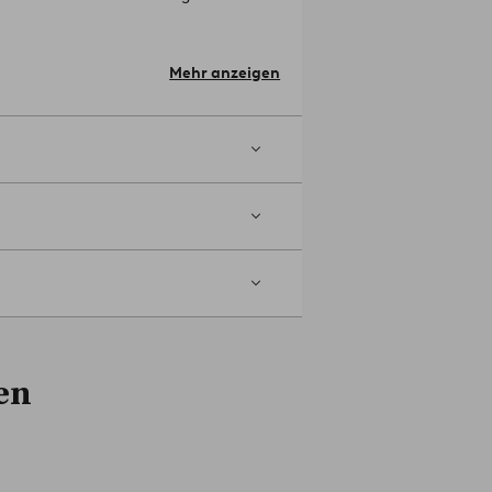
61 (ins Suchfeld eingeben).
Design:
.
Mehr anzeigen
m.
en