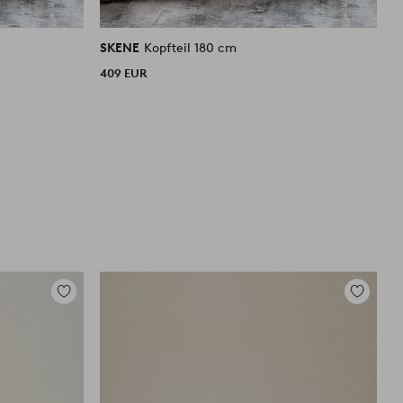
SKENE
Kopfteil 180 cm
S
409 EUR
3
Zu
Zu
Favoriten
Favoriten
hinzufügen
hinzufüg