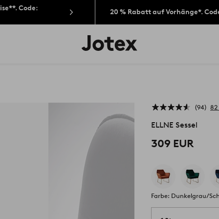
ise**. Code:
20 % Rabatt auf Vorhänge*. Cod
Jotex-
Logo
–
zur
Startseite
wechseln
94
82
ELLNE Sessel
309 EUR
Farbe: Dunkelgrau/Sc