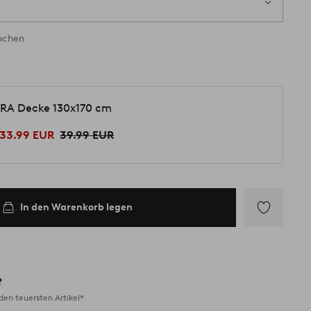
Wochen
RA Decke 130x170 cm
33.99 EUR
39.99 EUR
In den Warenkorb legen
Zu
Favoriten
hinzufügen
?
en teuersten Artikel*