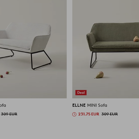
Deal
ofa
ELLNE
MINI Sofa
309 EUR
231.75 EUR
309 EUR