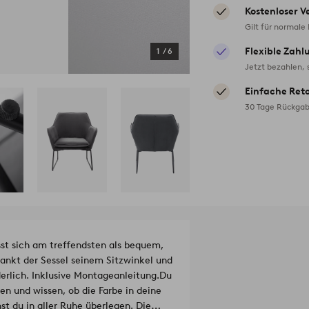
Kostenloser V
Gilt für normale
Flexible Zahl
1
/
6
Jetzt bezahlen, 
Einfache Ret
30 Tage Rückgab
st sich am treffendsten als bequem,
ankt der Sessel seinem Sitzwinkel und
erlich. Inklusive Montageanleitung.
Du
en und wissen, ob die Farbe in deine
st du in aller Ruhe überlegen. Die