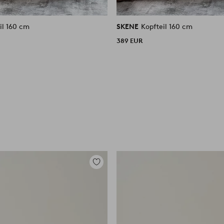
il 160 cm
SKENE
Kopfteil 160 cm
389 EUR
Zu
Favoriten
hinzufügen