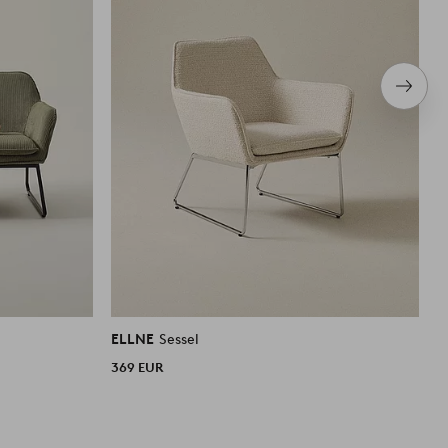
Nächs
Produ
ELLNE
Sessel
E
369 EUR
1