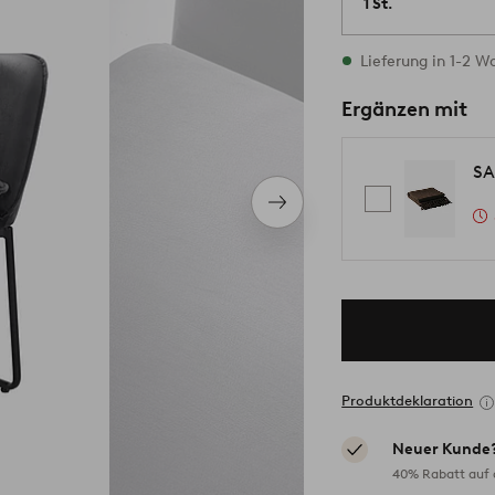
1 St.
Vorrätig
Lieferung in 1-2 
Ergänzen mit
SA
Nächstes
Produkt
Produktdeklaration
Neuer Kunde
40% Rabatt auf d