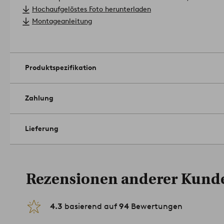
Bezeichnung des Stoffs ist MJ 11 mit der Artikelnummer: 17293
Hochaufgelöstes Foto herunterladen
Jotex Design Studio.
Montageanleitung
Material: 100% Polyester, Metallkorpus und Kaltschaumfüllung
Größe: Höhe 73 cm, Breite 65 cm, Tiefe 67 cm, Sitzhöhe 40 c
Belastbarkeit: 130 kg.
Martindale: 30 000.
Produktspezifikation
Pflegehinweis: Staubsaugen.
Artikelnummer: 1044004-09-0
Zahlung
Lieferung
Rezensionen anderer Kund
4.3
basierend auf
94
Bewertungen