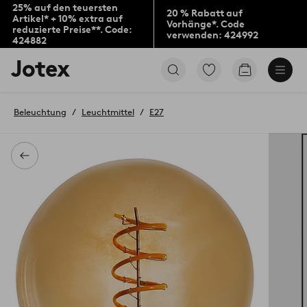
25% auf den teuersten
20 % Rabatt auf
Artikel* + 10% extra auf
Vorhänge*. Code
reduzierte Preise**. Code:
verwenden: 424992
424882
Jotex-
Zu
Zum
Logo
den
Warenkorb
–
als
zur
Favoriten
Beleuchtung
Leuchtmittel
E27
Startseite
markierten
wechseln
Produkten
gehen
Zurück