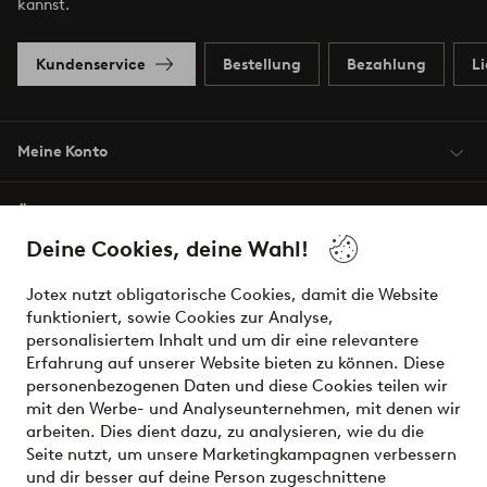
kannst.
Kundenservice
Bestellung
Bezahlung
L
Meine Konto
Über Jotex
Deine Cookies, deine Wahl!
Unsere Dienstleistungen
Jotex nutzt obligatorische Cookies, damit die Website
funktioniert, sowie Cookies zur Analyse,
Bedingungen
personalisiertem Inhalt und um dir eine relevantere
Erfahrung auf unserer Website bieten zu können. Diese
personenbezogenen Daten und diese Cookies teilen wir
mit den Werbe- und Analyseunternehmen, mit denen wir
Sichere Zahlungen - Jetzt bezahlen oder aufteilen
arbeiten. Dies dient dazu, zu analysieren, wie du die
Seite nutzt, um unsere Marketingkampagnen verbessern
Möchtest du mehr über
unsere
und dir besser auf deine Person zugeschnittene
Zahlungsmöglichkeiten
erfahren?