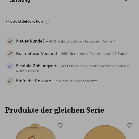
Lieferung
Produktdeklaration
Neuer Kunde? -
40% Rabatt auf den teuersten Artikel*
Kostenloser Versand -
Gilt für normale Pakete über 129 Euro*
Flexible Zahlungsart -
Jetzt bezahlen, später bezahlen oder in
Raten zahlen
Einfache Retoure -
30 Tage Rückgaberecht*
Produkte der gleichen Serie
Zu
Zu
Favoriten
Favori
hinzufügen
hinzuf