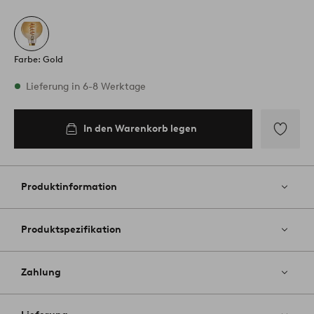
Farbe: Gold
Vorrätig
Lieferung in 6-8 Werktage
In den Warenkorb legen
In den
Warenkorb
legen
Zu
Favoriten
hinzufüg
Produktinformation
Produktspezifikation
Zahlung