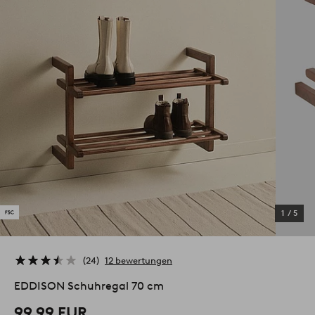
1
/
5
24
12 bewertungen
EDDISON Schuhregal 70 cm
99.99 EUR