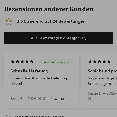
Rezensionen anderer Kunden
3.5
basierend auf
24
Bewertungen
Alle Bewertungen anzeigen (12)
Verifizierter käufer
Schnelle Lieferung
Schick und pr
Super schön & schnelle Lieferung,
So praktisch, jet
danke!
Staubsaugerrobot
mühelos unter d
Suzan B —
2025-
reinigen.
Besa G —
2026-01-01
21
Bericht