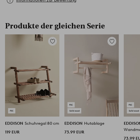
Informationen zur Bewertung
Produkte der gleichen Serie
Zu
Zu
Favoriten
Favoriten
hinzufügen
hinzufügen
EDDISON
Schuhregal 80 cm
EDDISON
Hutablage
EDDIS
Wandmo
119 EUR
73.99 EUR
73.99 E