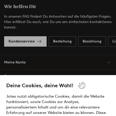
Wir helfen Dir
In unseren FAQ findest Du Antworten auf die häufigsten Fragen.
Hier erfährst Du auch, wie Du uns am einfachsten kontaktieren
kannst.
Kundenservice
Bestellung
Bezahlung
L
Meine Konto
Über Jotex
Deine Cookies, deine Wahl!
Unsere Dienstleistungen
Jotex nutzt obligatorische Cookies, damit die Website
funktioniert, sowie Cookies zur Analyse,
Bedingungen
personalisiertem Inhalt und um dir eine relevantere
Erfahrung auf unserer Website bieten zu können. Diese