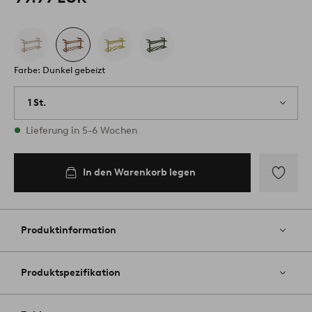
Farbe: Dunkel gebeizt
1 St.
Vorrätig
Lieferung in 5-6 Wochen
In den Warenkorb legen
Zu
Favoriten
hinzufüg
Produktinformation
Produktspezifikation