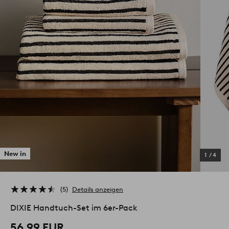
New in
1
/
4
5
Details anzeigen
DIXIE Handtuch-Set im 6er-Pack
56.99 EUR