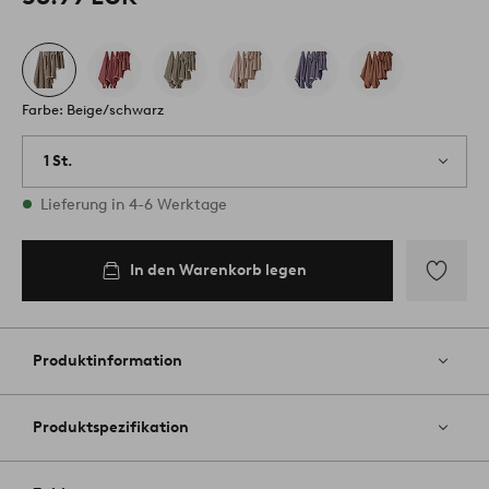
Farbe: Beige/schwarz
1 St.
Vorrätig
Lieferung in 4-6 Werktage
In den Warenkorb legen
Zu
Favoriten
hinzufüg
Produktinformation
Produktspezifikation