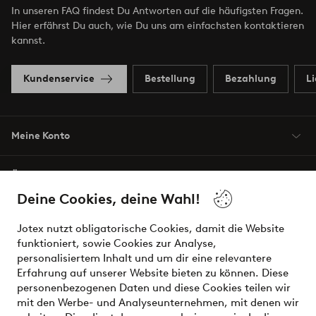
In unseren FAQ findest Du Antworten auf die häufigsten Fragen.
Hier erfährst Du auch, wie Du uns am einfachsten kontaktieren
kannst.
Kundenservice
Bestellung
Bezahlung
L
Meine Konto
Über Jotex
Deine Cookies, deine Wahl!
Unsere Dienstleistungen
Jotex nutzt obligatorische Cookies, damit die Website
funktioniert, sowie Cookies zur Analyse,
Bedingungen
personalisiertem Inhalt und um dir eine relevantere
Erfahrung auf unserer Website bieten zu können. Diese
personenbezogenen Daten und diese Cookies teilen wir
mit den Werbe- und Analyseunternehmen, mit denen wir
Sichere Zahlungen - Jetzt bezahlen oder aufteilen