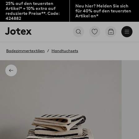
25% auf den teuersten
Neu hier? Melden Sie sich
Artikel* + 10% extra auf
für 40% auf den teuersten
reduzierte Preise**. Code:
Artikel an*
424882
Jotex-
Zu
Zum
Logo
den
Warenkorb
–
als
zur
Favoriten
Badezimmertextilien
Handtuchsets
Startseite
markierten
wechseln
Produkten
gehen
Zurück