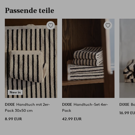
Passende teile
Zu
Zu
Favoriten
Favoriten
hinzufügen
hinzufügen
New in
DIXIE
Handtuch mit 2er-
DIXIE
Handtuch-Set 4er-
DIXIE
B
Pack 30x50 cm
Pack
16.99 E
8.99 EUR
42.99 EUR