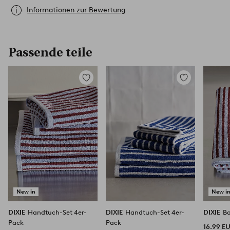
Informationen zur Bewertung
Passende teile
Zu
Zu
Favoriten
Favoriten
hinzufügen
hinzufügen
New in
New i
DIXIE
Handtuch-Set 4er-
DIXIE
Handtuch-Set 4er-
DIXIE
B
Pack
Pack
16.99 E