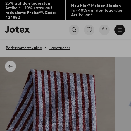
25% auf den teuersten
Neu hier? Melden Sie sich
Artikel* + 10% extra auf
für 40% auf den teuersten
reduzierte Preise**. Code:
Artikel an*
424882
Jotex-
Zu
Zum
Logo
den
Warenkorb
–
als
zur
Favoriten
Badezimmertextilien
Handtücher
Startseite
markierten
wechseln
Produkten
gehen
Zurück