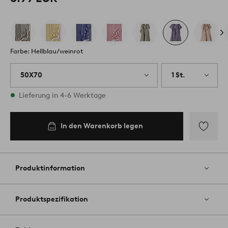
Farbe: Hellblau/weinrot
50X70
1 St.
Vorrätig
Lieferung in 4-6 Werktage
In den Warenkorb legen
Zu
Favoriten
hinzufüg
Produktinformation
Produktspezifikation