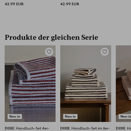
42.99 EUR
42.99 EUR
Produkte der gleichen Serie
Zu
Zu
Favoriten
Favoriten
hinzufügen
hinzufügen
New in
New in
New i
DIXIE
Handtuch-Set 4er-
DIXIE
Handtuch-Set im 6er-
DIXIE
Ha