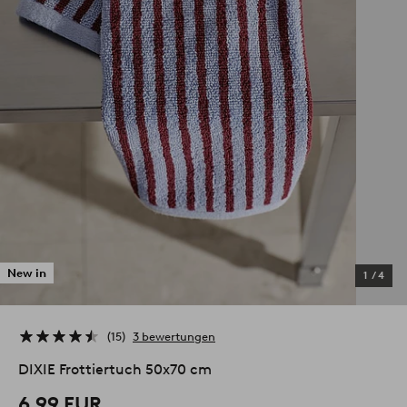
New in
1
/
4
15
3 bewertungen
DIXIE Frottiertuch 50x70 cm
6.99 EUR