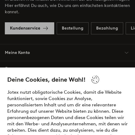
Hier erfährst Du auch, wie Du uns am einfachsten kontaktieren
kannst.
Kundenservice
Bestellung
Bezahlung
L
Meine Konto
Über Jotex
Deine Cookies, deine Wahl!
Unsere Dienstleistungen
Jotex nutzt obligatorische Cookies, damit die Website
funktioniert, sowie Cookies zur Analyse,
Bedingungen
personalisiertem Inhalt und um dir eine relevantere
Erfahrung auf unserer Website bieten zu können. Diese
personenbezogenen Daten und diese Cookies teilen wir
mit den Werbe- und Analyseunternehmen, mit denen wir
Sichere Zahlungen - Jetzt bezahlen oder aufteilen
arbeiten. Dies dient dazu, zu analysieren, wie du die