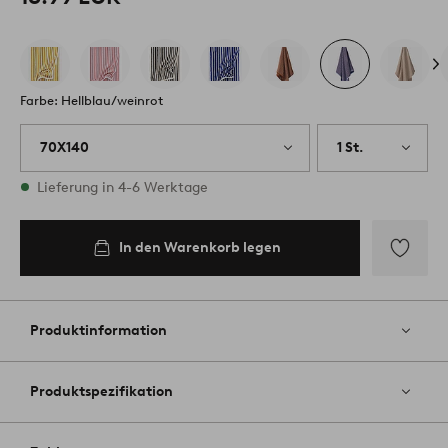
Farbe: Hellblau/weinrot
70X140
1 St.
Vorrätig
Lieferung in 4-6 Werktage
In den Warenkorb legen
Zu
Favoriten
hinzufüg
Produktinformation
Produktspezifikation