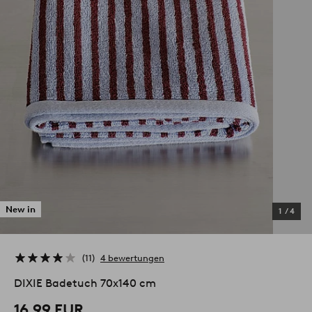
New in
1
/
4
11
4 bewertungen
DIXIE Badetuch 70x140 cm
16.99 EUR