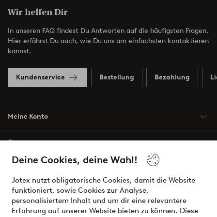
Wir helfen Dir
In unseren FAQ findest Du Antworten auf die häufigsten Fragen.
Hier erfährst Du auch, wie Du uns am einfachsten kontaktieren
kannst.
Kundenservice
Bestellung
Bezahlung
L
Meine Konto
Über Jotex
Deine Cookies, deine Wahl!
Unsere Dienstleistungen
Jotex nutzt obligatorische Cookies, damit die Website
funktioniert, sowie Cookies zur Analyse,
Bedingungen
personalisiertem Inhalt und um dir eine relevantere
Erfahrung auf unserer Website bieten zu können. Diese