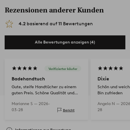
Rezensionen anderer Kunden
4.2
basierend auf
11
Bewertungen
Alle Bewertungen anzeigen (4)
Verifizierter käufer
Badehandtuch
Dixie
Gute, steife Handtücher zu einem
Schön und weich.
guten Preis. Schöne Qualität und
Bin zufrieden
schnelle Lieferung.
Marianne S —
2026-
Angela N —
2026
03-28
28
Bericht