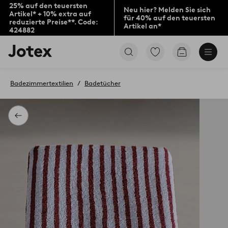
25% auf den teuersten
Neu hier? Melden Sie sich
Artikel* + 10% extra auf
für 40% auf den teuersten
reduzierte Preise**. Code:
Artikel an*
424882
Jotex-
Zu
Zum
Logo
den
Warenkorb
–
als
zur
Favoriten
Badezimmertextilien
Badetücher
Startseite
markierten
wechseln
Produkten
gehen
Zurück