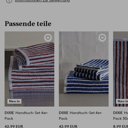
Informationen zur Bewertung
Passende teile
Zu
Zu
Favoriten
Favoriten
hinzufügen
hinzufügen
New in
New i
DIXIE
Handtuch-Set 4er-
DIXIE
Handtuch-Set 4er-
DIXIE
Ha
Pack
Pack
Pack 30
42.99 EUR
42.99 EUR
8.99 EU