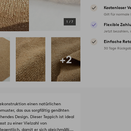
Kostenloser V
Gilt für normale
1
/
7
Flexible Zahl
Jetzt bezahlen, 
Einfache Ret
30 Tage Rückgab
+2
ekonstruktion einen natürlichen
muster, das aus sorgfältig genähten
hendes Design. Dieser Teppich ist ideal
sst zu einer Vielzahl von
egentlich, damit er sich gleichmäßig