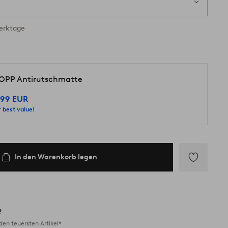
ig
Werktage
OPP Antirutschmatte
.99 EUR
 best value!
In den Warenkorb legen
Zu
Favoriten
hinzufügen
?
en teuersten Artikel*