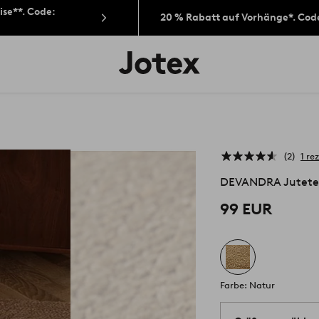
ise**. Code:
20 % Rabatt auf Vorhänge*. Cod
Jotex-
Logo
–
zur
Startseite
wechseln
2
1 re
DEVANDRA Jutete
99 EUR
Farbe: Natur