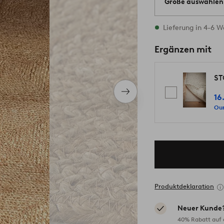
Größe auswählen
Alle Größen vorrät
Lieferung in 4-6 
Ergänzen mit
ST
Nächstes
16
Produkt
Our
Produktdeklaration
Neuer Kunde
40% Rabatt auf d