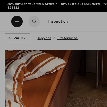
25% auf den teuersten Artikel* + 10% extra auf reduzierte Pre
424882
Inspiration
Zurück
Teppiche
Juteteppiche