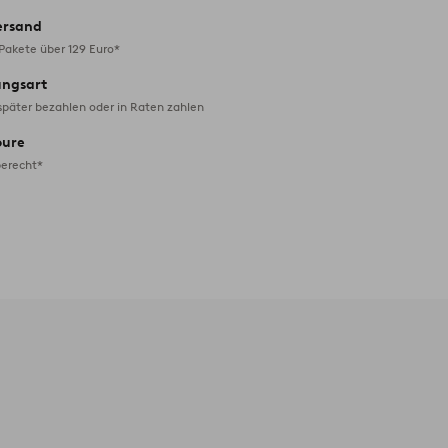
ersand
 Pakete über 129 Euro*
ungsart
später bezahlen oder in Raten zahlen
oure
erecht*