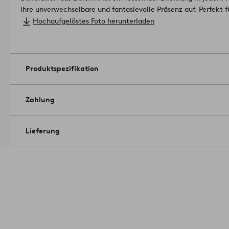
ihre unverwechselbare und fantasievolle Präsenz auf. Perfekt 
von Avantgarde-Flair verleihen wollen.
Material: Dolomitporzel
Hochaufgelöstes Foto herunterladen
Yta :glänzend.
Beschichtung: glasiert.
Abmessungen; Breite: 20 cm. Höhe: 36.5 cm. Länge/Tiefe: 20
Produktspezifikation
Zahlung
Lieferung