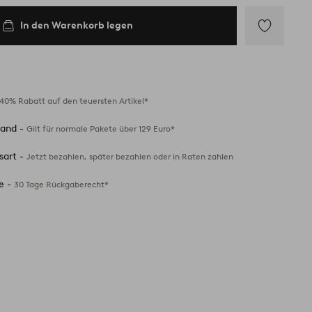
In den Warenkorb legen
Zu
Favoriten
hinzufügen
40% Rabatt auf den teuersten Artikel*
sand -
Gilt für normale Pakete über 129 Euro*
sart -
Jetzt bezahlen, später bezahlen oder in Raten zahlen
e -
30 Tage Rückgaberecht*