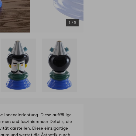
1
/
5
 Inneneinrichtung. Diese auffällige
rmen und faszinierender Details, die
ität darstellen. Diese einzigartige
 Raum und wertet die Ästhetik durch