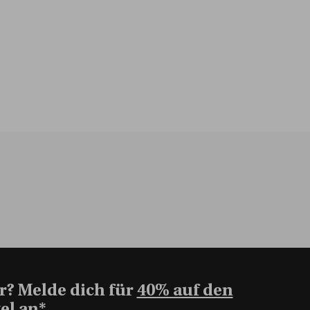
r? Melde dich für
40% auf den
el an*