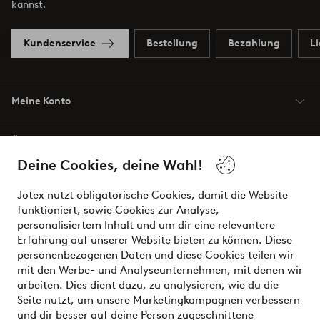
kannst.
Kundenservice
Bestellung
Bezahlung
L
Meine Konto
Über Jotex
Deine Cookies, deine Wahl!
Unsere Dienstleistungen
Jotex nutzt obligatorische Cookies, damit die Website
funktioniert, sowie Cookies zur Analyse,
Bedingungen
personalisiertem Inhalt und um dir eine relevantere
Erfahrung auf unserer Website bieten zu können. Diese
personenbezogenen Daten und diese Cookies teilen wir
mit den Werbe- und Analyseunternehmen, mit denen wir
Sichere Zahlungen - Jetzt bezahlen oder aufteilen
arbeiten. Dies dient dazu, zu analysieren, wie du die
Seite nutzt, um unsere Marketingkampagnen verbessern
Möchtest du mehr über
unsere
und dir besser auf deine Person zugeschnittene
Zahlungsmöglichkeiten
erfahren?