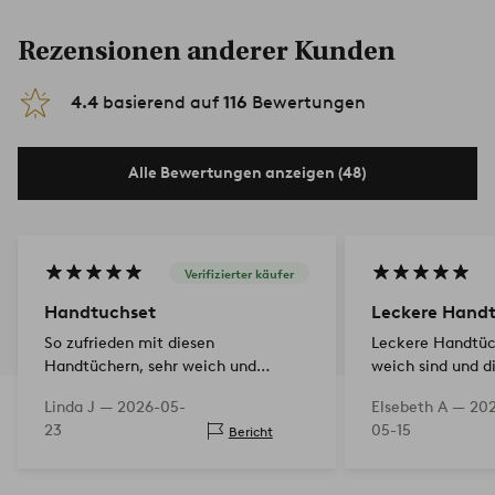
Rezensionen anderer Kunden
4.4
basierend auf
116
Bewertungen
Alle Bewertungen anzeigen (48)
Verifizierter käufer
Handtuchset
Leckere Hand
So zufrieden mit diesen
Leckere Handtüch
Handtüchern, sehr weich und
weich sind und di
angenehm, gute Qualität
wie erwartet!
Linda J —
2026-05-
Elsebeth A —
20
23
05-15
Bericht