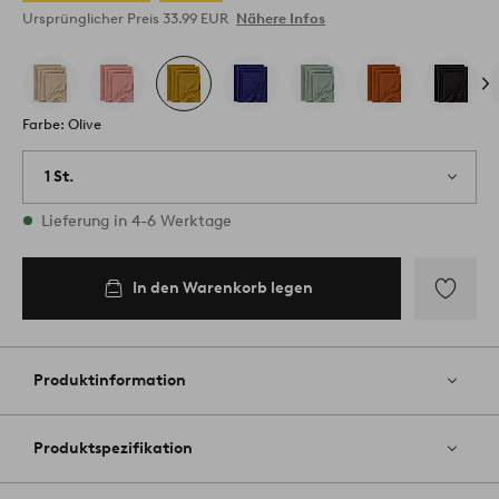
Ursprünglicher Preis
33.99 EUR
Nähere Infos
Farbe: Olive
1 St.
Vorrätig
Lieferung in 4-6 Werktage
In den Warenkorb legen
Zu
Favoriten
hinzufüg
Produktinformation
Produktspezifikation