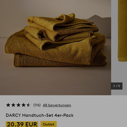
1
/
5
116
48 bewertungen
DARCY Handtuch-Set 4er-Pack
20.39 EUR
Outlet