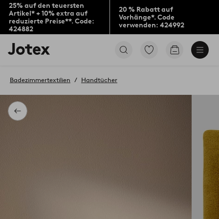
25% auf den teuersten
20 % Rabatt auf
Artikel* + 10% extra auf
Vorhänge*. Code
reduzierte Preise**. Code:
verwenden: 424992
424882
Jotex-
Zu
Zum
Logo
den
Warenkorb
–
als
zur
Favoriten
Badezimmertextilien
Handtücher
Startseite
markierten
wechseln
Produkten
gehen
Zurück