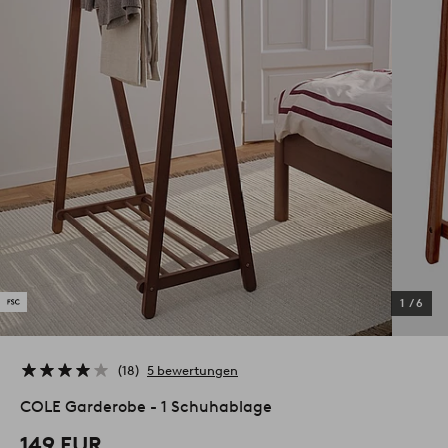
1
/
6
18
5 bewertungen
COLE Garderobe - 1 Schuhablage
149 EUR