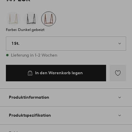
Farbe: Dunkel gebeizt
1 St.
Vorrätig
Lieferung in 1-2 Wochen
In den Warenkorb legen
Zu
Favoriten
hinzufüg
Produktinformation
Produktspezifikation