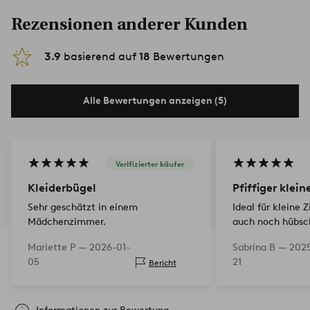
Rezensionen anderer Kunden
3.9
basierend auf
18
Bewertungen
Alle Bewertungen anzeigen (5)
Verifizierter käufer
Kleiderbügel
Pfiffiger klei
Sehr geschätzt in einem
Ideal für kleine
Mädchenzimmer.
auch noch hübsch
Mariette P —
2026-01-
Sabrina B —
202
05
21
Bericht