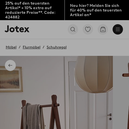
25% auf den teuersten
Neu hier? Melden Sie sich
Artikel* + 10% extra auf
für 40% auf den teuersten
reduzierte Preise**. Code:
Artikel an*
424882
Jotex-
Zu
Zum
Logo
den
Warenkorb
–
als
zur
Favoriten
Möbel
Flurmöbel
Schuhregal
Startseite
markierten
wechseln
Produkten
gehen
Zurück