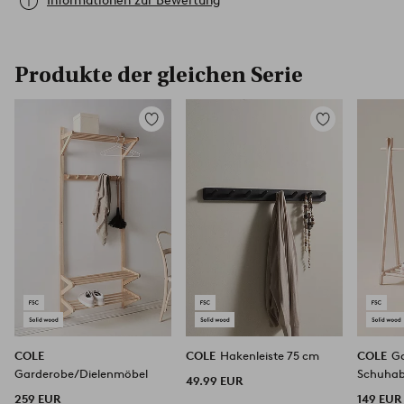
Informationen zur Bewertung
Produkte der gleichen Serie
Zu
Zu
Favoriten
Favoriten
hinzufügen
hinzufügen
COLE
COLE
Hakenleiste 75 cm
COLE
Ga
Garderobe/Dielenmöbel
Schuhab
49.99 EUR
259 EUR
149 EUR