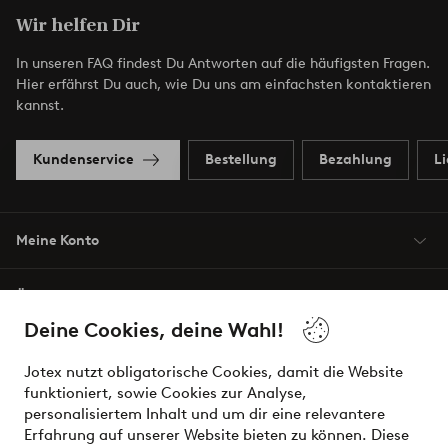
Wir helfen Dir
In unseren FAQ findest Du Antworten auf die häufigsten Fragen.
Hier erfährst Du auch, wie Du uns am einfachsten kontaktieren
kannst.
Kundenservice
Bestellung
Bezahlung
L
Meine Konto
Über Jotex
Deine Cookies, deine Wahl!
Unsere Dienstleistungen
Jotex nutzt obligatorische Cookies, damit die Website
funktioniert, sowie Cookies zur Analyse,
Bedingungen
personalisiertem Inhalt und um dir eine relevantere
Erfahrung auf unserer Website bieten zu können. Diese