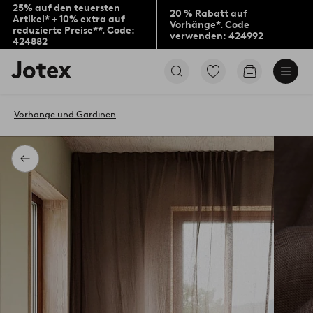
25% auf den teuersten
20 % Rabatt auf
Artikel* + 10% extra auf
Vorhänge*. Code
reduzierte Preise**. Code:
verwenden: 424992
424882
Jotex-
Zu
Zum
Logo
den
Warenkorb
–
als
zur
Favoriten
Vorhänge und Gardinen
Startseite
markierten
wechseln
Produkten
gehen
Zurück