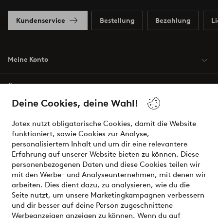
Kundenservice
Bestellung
Bezahlung
L
Meine Konto
Über Jotex
Deine Cookies, deine Wahl!
Unsere Dienstleistungen
Jotex nutzt obligatorische Cookies, damit die Website
funktioniert, sowie Cookies zur Analyse,
Bedingungen
personalisiertem Inhalt und um dir eine relevantere
Erfahrung auf unserer Website bieten zu können. Diese
personenbezogenen Daten und diese Cookies teilen wir
mit den Werbe- und Analyseunternehmen, mit denen wir
Sichere Zahlungen - Jetzt bezahlen oder aufteilen
arbeiten. Dies dient dazu, zu analysieren, wie du die
Seite nutzt, um unsere Marketingkampagnen verbessern
Möchtest du mehr über
unsere
und dir besser auf deine Person zugeschnittene
Zahlungsmöglichkeiten
erfahren?
Werbeanzeigen anzeigen zu können. Wenn du auf