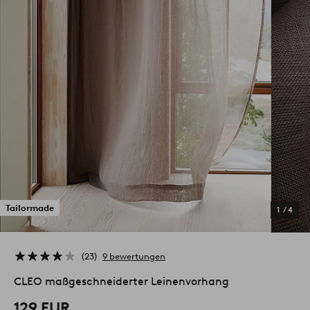
Tailormade
1
/
4
23
9 bewertungen
CLEO maßgeschneiderter Leinenvorhang
129 EUR