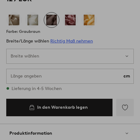
Farbe: Graubraun
Breite/Länge wählen
Richtig Maß nehmen
Breite wählen
Länge angeben
cm
Alle Größen vorrätig
Lieferung in 4-5 Wochen
E075
In den Warenkorb legen
In den
Warenkorb
legen
Zu
Favoriten
hinzufüg
Produktinformation