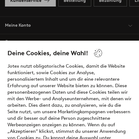
Kundenservice
Bestellung
Bezahlung
L
Meine Konto
Über Jotex
Deine Cookies, deine Wahl!
Unsere Dienstleistungen
Jotex nutzt obligatorische Cookies, damit die Website
funktioniert, sowie Cookies zur Analyse,
Bedingungen
personalisiertem Inhalt und um dir eine relevantere
Erfahrung auf unserer Website bieten zu können. Diese
personenbezogenen Daten und diese Cookies teilen wir
mit den Werbe- und Analyseunternehmen, mit denen wir
Sichere Zahlungen - Jetzt bezahlen oder aufteilen
arbeiten. Dies dient dazu, zu analysieren, wie du die
Seite nutzt, um unsere Marketingkampagnen verbessern
Möchtest du mehr über
unsere
und dir besser auf deine Person zugeschnittene
Zahlungsmöglichkeiten
erfahren?
Werbeanzeigen anzeigen zu können. Wenn du auf
„Akzeptieren“ klickst, stimmst du unserer Anwendung
von Cookies zu. Du kannst deine Auswahl unter