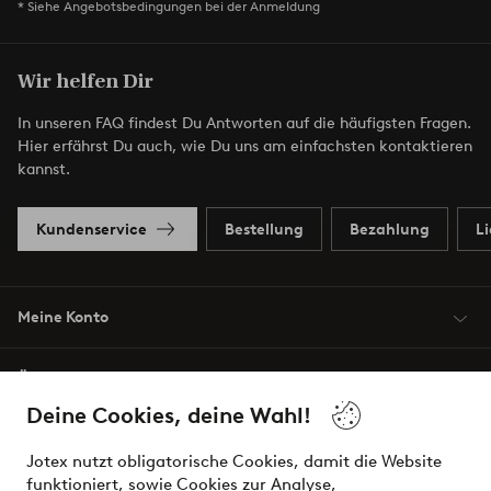
* Siehe Angebotsbedingungen bei der Anmeldung
Wir helfen Dir
In unseren FAQ findest Du Antworten auf die häufigsten Fragen.
Hier erfährst Du auch, wie Du uns am einfachsten kontaktieren
kannst.
Kundenservice
Bestellung
Bezahlung
L
Meine Konto
Über Jotex
Deine Cookies, deine Wahl!
Unsere Dienstleistungen
Jotex nutzt obligatorische Cookies, damit die Website
funktioniert, sowie Cookies zur Analyse,