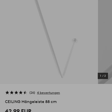
1
/
2
26
4 bewertungen
CEILING Hängeleiste 88 cm
42.99 EUR