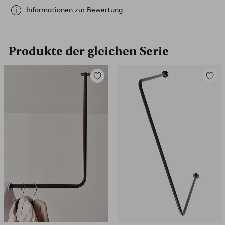
Informationen zur Bewertung
Produkte der gleichen Serie
Zu
Zu
Favoriten
Favori
hinzufügen
hinzuf