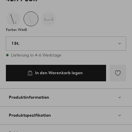
Farbe: Weiß
1 St.
Vorrätig
Lieferung in 4-6 Werktage
In den Warenkorb legen
Zu
Favoriten
hinzufüg
Produktinformation
Produktspezifikation