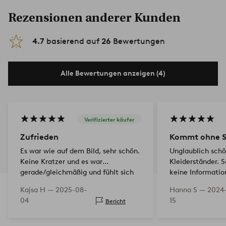
Rezensionen anderer Kunden
4.7
basierend auf
26
Bewertungen
Alle Bewertungen anzeigen (4)
Verifizierter käufer
Zufrieden
Kommt ohne 
Es war wie auf dem Bild, sehr schön.
Unglaublich schö
Keine Kratzer und es war
Kleiderständer. S
gerade/gleichmäßig und fühlt sich
keine Information
stabil an, ohne klobig zu sein.
er ohne Schraube
Kajsa H —
2025-08-
Hanna S —
2024
04
15
Bericht