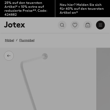
25% auf den teuersten
Neu hier? Melden Sie sich
Artikel* + 10% extra auf
für 40% auf den teuersten
reduzierte Preise**. Code:
Artikel an*
424882
Jotex-
Zu
Zum
Logo
den
Warenkorb
–
als
zur
Favoriten
Möbel
Flurmöbel
Startseite
markierten
wechseln
Produkten
gehen
Zurück