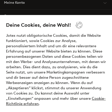
Meine Konto
Über Jotex
Deine Cookies, deine Wahl!
Unsere Dienstleistungen
Jotex nutzt obligatorische Cookies, damit die Website
funktioniert, sowie Cookies zur Analyse,
Bedingungen
personalisiertem Inhalt und um dir eine relevantere
Erfahrung auf unserer Website bieten zu können. Diese
personenbezogenen Daten und diese Cookies teilen wir
mit den Werbe- und Analyseunternehmen, mit denen wir
Sichere Zahlungen - Jetzt bezahlen oder aufteilen
arbeiten. Dies dient dazu, zu analysieren, wie du die
Seite nutzt, um unsere Marketingkampagnen verbessern
Möchtest du mehr über
unsere
und dir besser auf deine Person zugeschnittene
Zahlungsmöglichkeiten
erfahren?
Werbeanzeigen anzeigen zu können. Wenn du auf
„Akzeptieren“ klickst, stimmst du unserer Anwendung
von Cookies zu. Du kannst deine Auswahl unter
„Einstellungen“ anpassen und mehr über unsere
Cookie-
Richtlinie erfahren
.
Österreich - Land auswählen