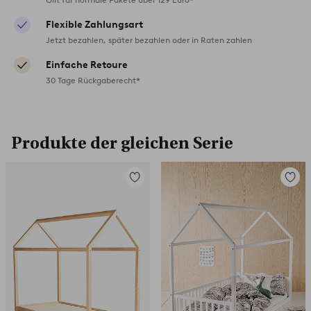
Flexible Zahlungsart
Jetzt bezahlen, später bezahlen oder in Raten zahlen
Einfache Retoure
30 Tage Rückgaberecht*
Produkte der gleichen Serie
Zu
Zu
Favoriten
Favori
hinzufügen
hinzuf