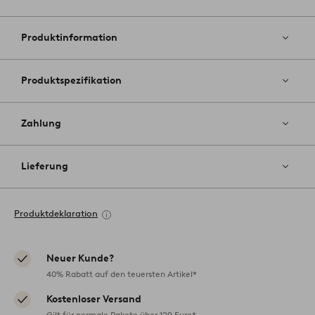
Zu
Favoriten
hinzufüg
Produktinformation
Produktspezifikation
Zahlung
Lieferung
Produktdeklaration
Neuer Kunde?
40% Rabatt auf den teuersten Artikel*
Kostenloser Versand
Gilt für normale Pakete über 129 Euro*