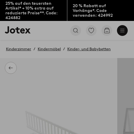
25% auf den teuersten
20 % Rabatt auf
Artikel* + 10% extra auf
Vorhänge*. Code
reduzierte Preise**. Code:
verwenden: 424992
424882
Jotex-
Zu
Zum
Logo
den
Warenkorb
–
als
zur
Favoriten
Kinderzimmer
Kindermöbel
Kinder- und Babybetten
Startseite
markierten
wechseln
Produkten
gehen
Zurück