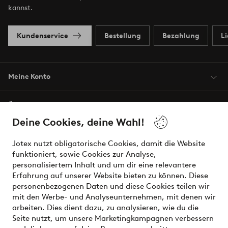
kannst.
Kundenservice
Bestellung
Bezahlung
L
Meine Konto
Über Jotex
Deine Cookies, deine Wahl!
Unsere Dienstleistungen
Jotex nutzt obligatorische Cookies, damit die Website
funktioniert, sowie Cookies zur Analyse,
Bedingungen
personalisiertem Inhalt und um dir eine relevantere
Erfahrung auf unserer Website bieten zu können. Diese
personenbezogenen Daten und diese Cookies teilen wir
mit den Werbe- und Analyseunternehmen, mit denen wir
Sichere Zahlungen - Jetzt bezahlen oder aufteilen
arbeiten. Dies dient dazu, zu analysieren, wie du die
Seite nutzt, um unsere Marketingkampagnen verbessern
Möchtest du mehr über
unsere