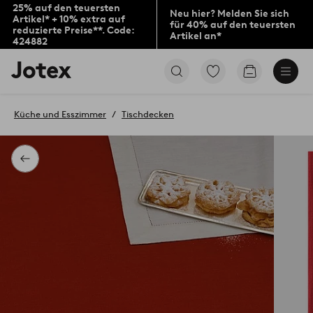
25% auf den teuersten
Neu hier? Melden Sie sich
Artikel* + 10% extra auf
für 40% auf den teuersten
reduzierte Preise**. Code:
Artikel an*
424882
Jotex-
Zu
Zum
Logo
den
Warenkorb
–
als
zur
Favoriten
Küche und Esszimmer
Tischdecken
Startseite
markierten
wechseln
Produkten
gehen
Zurück