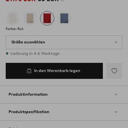
Farbe: Rot
Größe auswählen
3 Größen vorrätig
Lieferung in 4-6 Werktage
In den Warenkorb legen
In den
200
Warenkorb
legen
Zu
Favoriten
hinzufüg
Produktinformation
Produktspezifikation