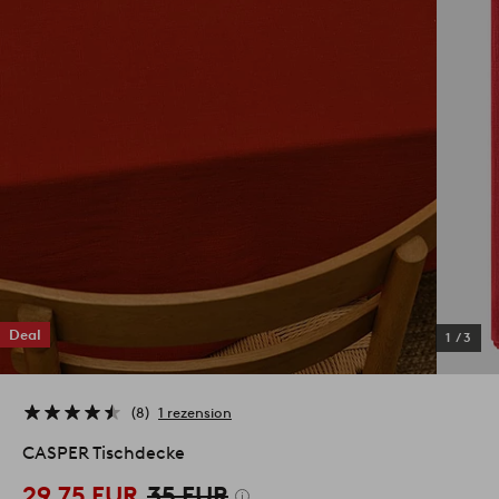
Deal
1
/
3
8
1 rezension
CASPER Tischdecke
29.75 EUR
35 EUR