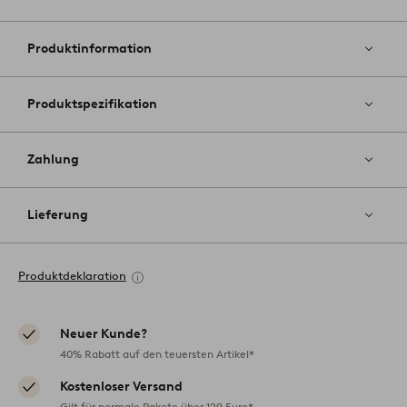
Zu
Favoriten
hinzufüg
Produktinformation
Produktspezifikation
Zahlung
Lieferung
Produktdeklaration
Neuer Kunde?
40% Rabatt auf den teuersten Artikel*
Kostenloser Versand
Gilt für normale Pakete über 129 Euro*