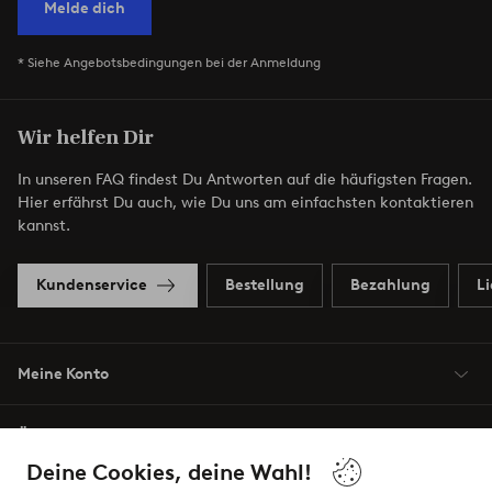
Melde dich
* Siehe Angebotsbedingungen bei der Anmeldung
Wir helfen Dir
In unseren FAQ findest Du Antworten auf die häufigsten Fragen.
Hier erfährst Du auch, wie Du uns am einfachsten kontaktieren
kannst.
Kundenservice
Bestellung
Bezahlung
L
Meine Konto
Über Jotex
Deine Cookies, deine Wahl!