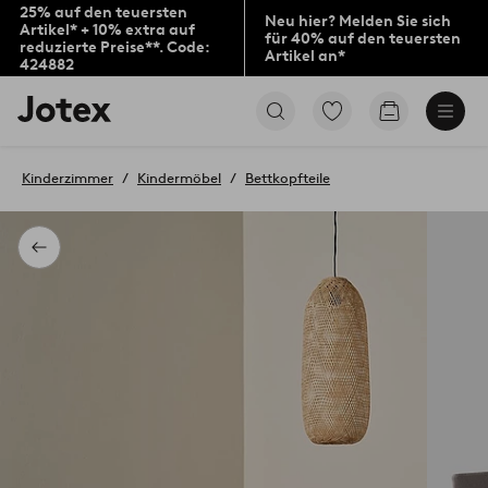
25% auf den teuersten
Neu hier? Melden Sie sich
Artikel* + 10% extra auf
für 40% auf den teuersten
reduzierte Preise**. Code:
Artikel an*
424882
Jotex-
Zu
Zum
Logo
den
Warenkorb
–
als
zur
Favoriten
Kinderzimmer
Kindermöbel
Bettkopfteile
Startseite
markierten
wechseln
Produkten
gehen
Zurück