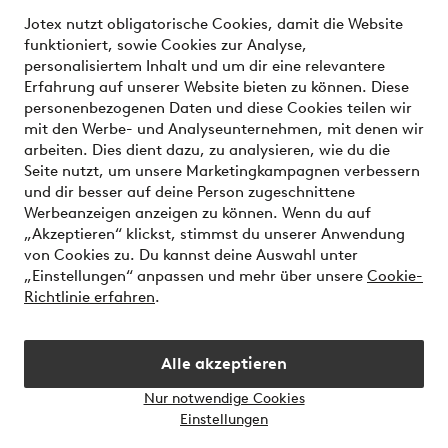
Unsere Dienstleistungen
Jotex nutzt obligatorische Cookies, damit die Website
funktioniert, sowie Cookies zur Analyse,
Bedingungen
personalisiertem Inhalt und um dir eine relevantere
Erfahrung auf unserer Website bieten zu können. Diese
personenbezogenen Daten und diese Cookies teilen wir
mit den Werbe- und Analyseunternehmen, mit denen wir
Sichere Zahlungen - Jetzt bezahlen oder aufteilen
arbeiten. Dies dient dazu, zu analysieren, wie du die
Seite nutzt, um unsere Marketingkampagnen verbessern
Möchtest du mehr über
unsere
und dir besser auf deine Person zugeschnittene
Zahlungsmöglichkeiten
erfahren?
Werbeanzeigen anzeigen zu können. Wenn du auf
„Akzeptieren“ klickst, stimmst du unserer Anwendung
von Cookies zu. Du kannst deine Auswahl unter
„Einstellungen“ anpassen und mehr über unsere
Cookie-
Richtlinie erfahren
.
Österreich - Land auswählen
Alle akzeptieren
Instagram
Facebook
Nur notwendige Cookies
Einstellungen