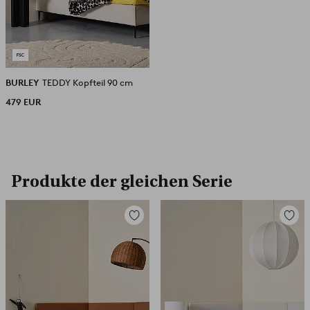
BURLEY
TEDDY Kopfteil 90 cm
479 EUR
Produkte der gleichen Serie
Zu
Zu
Favoriten
Favori
hinzufügen
hinzuf