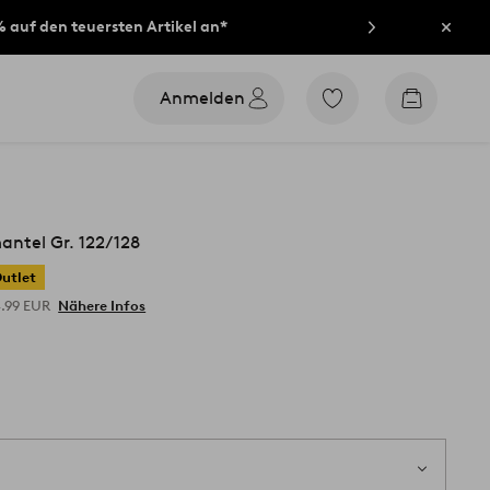
% auf den teuersten Artikel an*
Schli
Anmelden
Zu
Zum
den
Warenko
als
Favoriten
markierten
Produkten
gehen
ntel Gr. 122/128
utlet
4.99 EUR
Nähere Infos