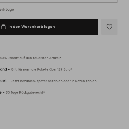
Werktage
In den Warenkorb legen
Zu
Favoriten
hinzufügen
40% Rabatt auf den teuersten Artikel*
sand -
Gilt für normale Pakete über 129 Euro*
sart -
Jetzt bezahlen, später bezahlen oder in Raten zahlen
e -
30 Tage Rückgaberecht*