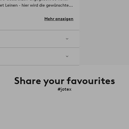
et Leinen - hier wird die gewünschte
Produkt trägt das European-Flax-Label.
em Flachsanbau stammt. Bei der
Mehr anzeigen
sserung sowie gentechnische
ch dem Duschen oder
Share your favourites
#jotex