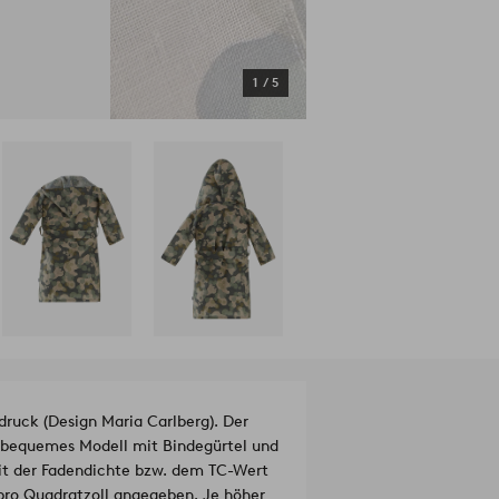
1
/
5
ruck (Design Maria Carlberg). Der
n bequemes Modell mit Bindegürtel und
it der Fadendichte bzw. dem TC-Wert
 pro Quadratzoll angegeben. Je höher