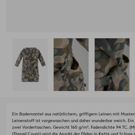
Ein Bademantel aus natürlichem, griffigem Leinen mit Musterd
Leinenstoff ist vorgewaschen und daher wunderbar weich. Ei
zwei Vordertaschen. Gewicht 160 g/m². Fadendichte 94 TC. (M
(Thread Count) wird die Anzahl der Fäden in Kette und Schuss