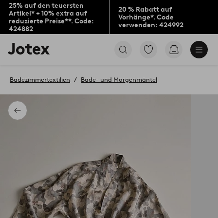
25% auf den teuersten
20 % Rabatt auf
Artikel* + 10% extra auf
Vorhänge*. Code
reduzierte Preise**. Code:
verwenden: 424992
424882
Jotex-
Zu
Zum
Logo
den
Warenkorb
–
als
zur
Favoriten
Badezimmertextilien
Bade- und Morgenmäntel
Startseite
markierten
wechseln
Produkten
gehen
Zurück