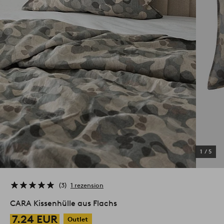
1
/
5
3
1 rezension
CARA Kissenhülle aus Flachs
7.24 EUR
Outlet