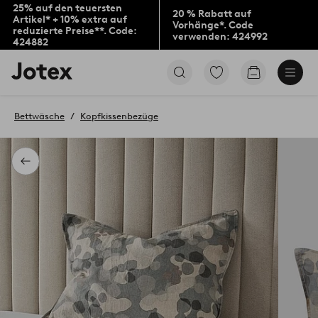
25% auf den teuersten
20 % Rabatt auf
Artikel* + 10% extra auf
Vorhänge*. Code
reduzierte Preise**. Code:
verwenden: 424992
424882
Jotex-
Zu
Zum
Logo
den
Warenkorb
–
als
zur
Favoriten
Bettwäsche
Kopfkissenbezüge
Startseite
markierten
wechseln
Produkten
gehen
Zurück