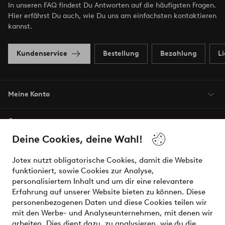
In unseren FAQ findest Du Antworten auf die häufigsten Fragen.
Hier erfährst Du auch, wie Du uns am einfachsten kontaktieren
kannst.
Kundenservice
Bestellung
Bezahlung
L
Meine Konto
Über Jotex
Deine Cookies, deine Wahl!
Unsere Dienstleistungen
Jotex nutzt obligatorische Cookies, damit die Website
funktioniert, sowie Cookies zur Analyse,
Bedingungen
personalisiertem Inhalt und um dir eine relevantere
Erfahrung auf unserer Website bieten zu können. Diese
personenbezogenen Daten und diese Cookies teilen wir
mit den Werbe- und Analyseunternehmen, mit denen wir
Sichere Zahlungen - Jetzt bezahlen oder aufteilen
arbeiten. Dies dient dazu, zu analysieren, wie du die