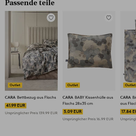
Passende teile
Zu
Zu
Favoriten
Favoriten
hinzufügen
hinzufügen
Outlet
Outlet
Outlet
CARA
Bettbezug aus Flachs
CARA
BABY Kissenhülle aus
CARA
B
Flachs 28x35 cm
aus Fla
41.99 EUR
5.09 EUR
17.84 
Ursprünglicher Preis
139.99 EUR
Ursprünglicher Preis
16.99 EUR
Ursprüngl