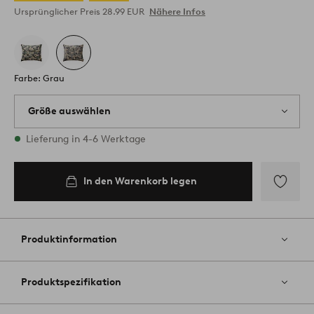
Ursprünglicher Preis
28.99 EUR
Nähere Infos
Farbe: Grau
Größe auswählen
2 Größen vorrätig
Lieferung in 4-6 Werktage
60X70
In den Warenkorb legen
In den
Warenkorb
legen
Zu
Favoriten
hinzufüg
Produktinformation
Produktspezifikation