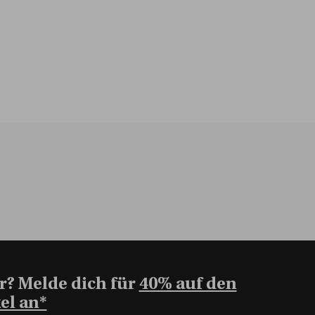
r? Melde dich für
40% auf den
el an*