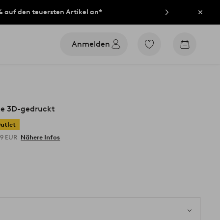
% auf den teuersten Artikel an*
Schli
Anmelden
Zu
Zum
den
Warenko
als
Favoriten
markierten
Produkten
gehen
e 3D-gedruckt
utlet
49 EUR
Nähere Infos