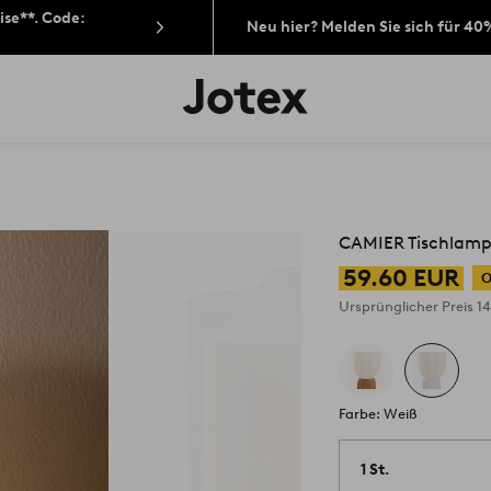
ise**. Code:
Neu hier? Melden Sie sich für 40
Jotex-
Logo
–
zur
Startseite
wechseln
CAMIER Tischlamp
59.60 EUR
O
Ursprünglicher Preis
1
Farbe: Weiß
1 St.