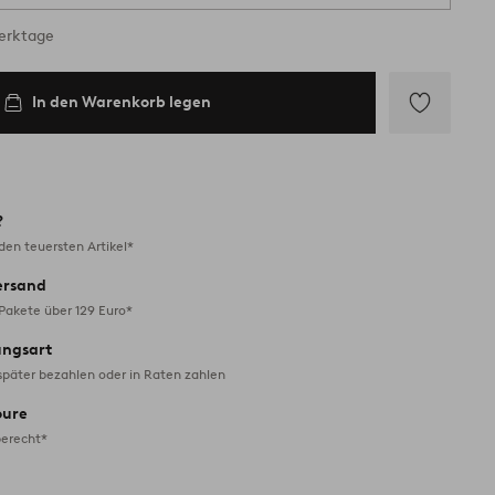
Werktage
In den Warenkorb legen
Zu
Favoriten
hinzufügen
?
en teuersten Artikel*
ersand
 Pakete über 129 Euro*
ungsart
später bezahlen oder in Raten zahlen
oure
erecht*