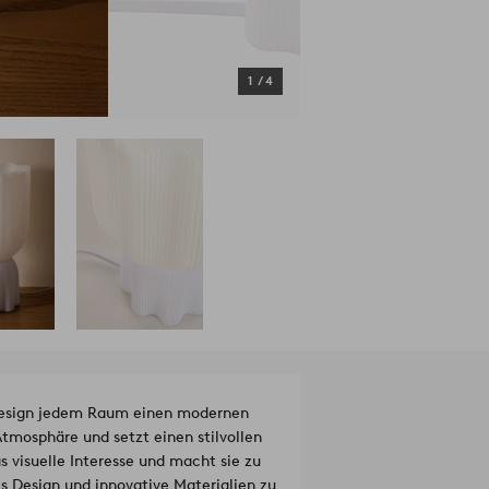
1
/
4
Design jedem Raum einen modernen
Atmosphäre und setzt einen stilvollen
s visuelle Interesse und macht sie zu
es Design und innovative Materialien zu