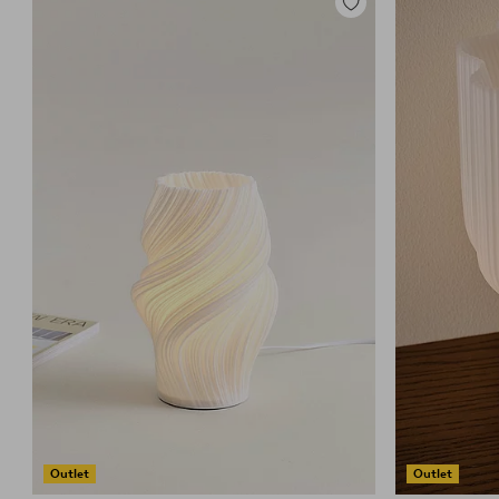
Zu
Favoriten
hinzufügen
Outlet
Outlet