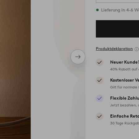
Vorrätig
Lieferung in 4-6 
Produktdeklaration
Nächstes
Neuer Kunde
Produkt
40% Rabatt auf d
Kostenloser V
Gilt für normale
Flexible Zahl
Jetzt bezahlen, 
Einfache Ret
30 Tage Rückgab