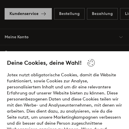
Kundenservice
Bestellung
Bezahlung
L
Meine Konto
Über Jotex
Deine Cookies, deine Wahl!
Unsere Dienstleistungen
Jotex nutzt obligatorische Cookies, damit die Website
funktioniert, sowie Cookies zur Analyse,
Bedingungen
personalisiertem Inhalt und um dir eine relevantere
Erfahrung auf unserer Website bieten zu können. Diese
personenbezogenen Daten und diese Cookies teilen wir
mit den Werbe- und Analyseunternehmen, mit denen wir
Sichere Zahlungen - Jetzt bezahlen oder aufteilen
arbeiten. Dies dient dazu, zu analysieren, wie du die
Seite nutzt, um unsere Marketingkampagnen verbessern
Möchtest du mehr über
unsere
und dir besser auf deine Person zugeschnittene
Zahlungsmöglichkeiten
erfahren?