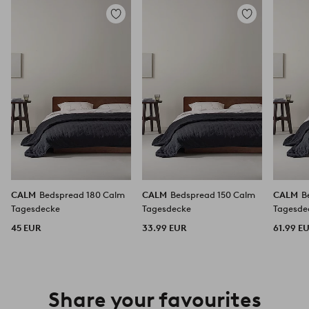
Zu
Zu
Favoriten
Favoriten
hinzufügen
hinzufügen
CALM
Bedspread 180 Calm
CALM
Bedspread 150 Calm
CALM
B
Tagesdecke
Tagesdecke
Tagesde
45 EUR
33.99 EUR
61.99 E
Share your favourites