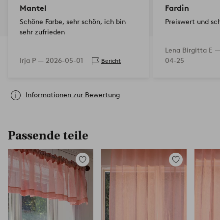
Mantel
Fardin
Schöne Farbe, sehr schön, ich bin
Preiswert und sc
sehr zufrieden
Lena Birgitta E 
Irja P —
2026-05-01
04-25
Bericht
Informationen zur Bewertung
Passende teile
Zu
Zu
Favoriten
Favoriten
hinzufügen
hinzufügen