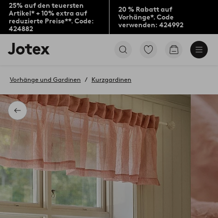
25% auf den teuersten
20 % Rabatt auf
Artikel* + 10% extra auf
Vorhänge*. Code
reduzierte Preise**. Code:
verwenden: 424992
424882
Jotex-
Zu
Zum
Logo
den
Warenkorb
–
als
zur
Favoriten
Vorhänge und Gardinen
Kurzgardinen
Startseite
markierten
wechseln
Produkten
gehen
Zurück