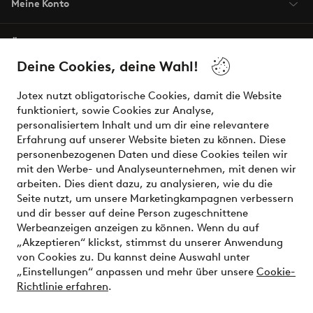
Meine Konto
Über Jotex
Deine Cookies, deine Wahl!
Unsere Dienstleistungen
Jotex nutzt obligatorische Cookies, damit die Website
funktioniert, sowie Cookies zur Analyse,
Bedingungen
personalisiertem Inhalt und um dir eine relevantere
Erfahrung auf unserer Website bieten zu können. Diese
personenbezogenen Daten und diese Cookies teilen wir
mit den Werbe- und Analyseunternehmen, mit denen wir
Sichere Zahlungen - Jetzt bezahlen oder aufteilen
arbeiten. Dies dient dazu, zu analysieren, wie du die
Seite nutzt, um unsere Marketingkampagnen verbessern
Möchtest du mehr über
unsere
und dir besser auf deine Person zugeschnittene
Zahlungsmöglichkeiten
erfahren?
Werbeanzeigen anzeigen zu können. Wenn du auf
„Akzeptieren“ klickst, stimmst du unserer Anwendung
von Cookies zu. Du kannst deine Auswahl unter
„Einstellungen“ anpassen und mehr über unsere
Cookie-
Richtlinie erfahren
.
Österreich - Land auswählen