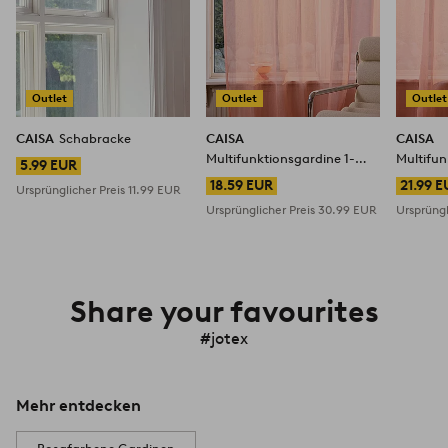
Outlet
Outlet
Outlet
CAISA
Schabracke
CAISA
CAISA
Multifunktionsgardine 1-
Multifun
5.99 EUR
Länge extra breit
2er-Pac
18.59 EUR
21.99 
Ursprünglicher Preis
11.99 EUR
Ursprünglicher Preis
30.99 EUR
Ursprüngl
Share your favourites
#jotex
Mehr entdecken