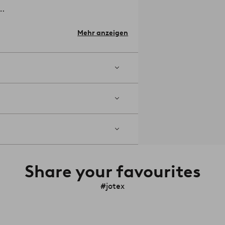
Mehr anzeigen
altungselement.
Material: Glas.
 abwischen.
Artikelnummer: 2288177-01-
Share your favourites
#jotex