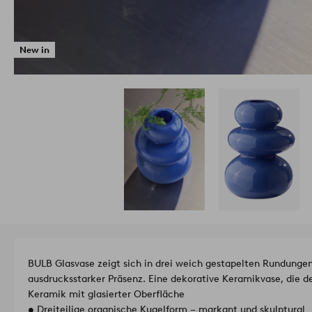
New in
BULB Glasvase zeigt sich in drei weich gestapelten Rundungen
ausdrucksstarker Präsenz. Eine dekorative Keramikvase, die d
Keramik mit glasierter Oberfläche
• Dreiteilige organische Kugelform – markant und skulptural