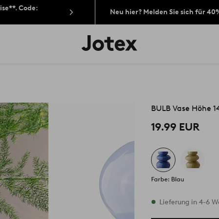
ise**. Code:
Neu hier? Melden Sie sich für 40
Jotex-
Logo
–
zur
Startseite
wechseln
BULB Vase Höhe 1
19.99 EUR
Farbe: Blau
Vorrätig
Lieferung in 4-6 