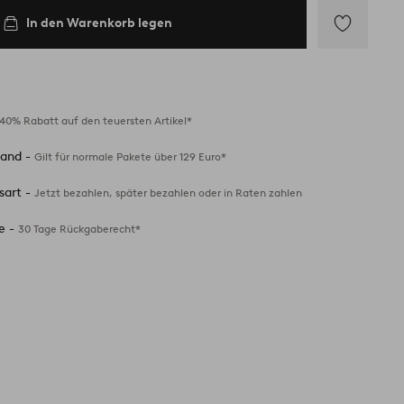
In den Warenkorb legen
Zu
Favoriten
hinzufügen
40% Rabatt auf den teuersten Artikel*
sand -
Gilt für normale Pakete über 129 Euro*
sart -
Jetzt bezahlen, später bezahlen oder in Raten zahlen
e -
30 Tage Rückgaberecht*