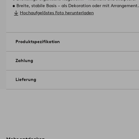
• Breite, stabile Basis – als Dekoration oder mit Arrangement
• Größeres Format – ideal für Boden, Konsole und Esstisch
Hochaufgelöstes Foto herunterladen
• Langlebige Glasur, die Ausdruck und Finish dauerhaft behält
• Ideal für Wohnzimmer, Flur und Esszimmer als starkes Gest
Größe: Höhe 14.5 cm, ø 10.7 cm.
Breite: 11 cm.
Pflegehinweise: Mit einem leicht feuchten Tuch
Produktspezifikation
0
Zahlung
Lieferung