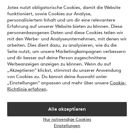
Unsere Dienstleistungen
Jotex nutzt obligatorische Cookies, damit die Website
funktioniert, sowie Cookies zur Analyse,
Bedingungen
personalisiertem Inhalt und um dir eine relevantere
Erfahrung auf unserer Website bieten zu können. Diese
personenbezogenen Daten und diese Cookies teilen wir
mit den Werbe- und Analyseunternehmen, mit denen wir
Sichere Zahlungen - Jetzt bezahlen oder aufteilen
arbeiten. Dies dient dazu, zu analysieren, wie du die
Seite nutzt, um unsere Marketingkampagnen verbessern
Möchtest du mehr über
unsere
und dir besser auf deine Person zugeschnittene
Zahlungsmöglichkeiten
erfahren?
Werbeanzeigen anzeigen zu können. Wenn du auf
„Akzeptieren“ klickst, stimmst du unserer Anwendung
von Cookies zu. Du kannst deine Auswahl unter
„Einstellungen“ anpassen und mehr über unsere
Cookie-
Richtlinie erfahren
.
Österreich - Land auswählen
Alle akzeptieren
Instagram
Facebook
Nur notwendige Cookies
Einstellungen