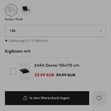
Farbe: Weiß
1 St.
Vorrätig
Lieferung in 1-2 Wochen
Ergänzen mit
SARA Decke 130x170 cm
33.99 EUR
39.99 EUR
In den Warenkorb legen
Zu