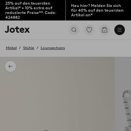
25% auf den teuersten
Neu hier? Melden Sie sich
Artikel* + 10% extra auf
für 40% auf den teuersten
reduzierte Preise**. Code:
Artikel an*
424882
Jotex-
Zu
Zum
Logo
den
Warenkorb
–
als
zur
Favoriten
Möbel
Stühle
Loungechairs
Startseite
markierten
wechseln
Produkten
gehen
Zurück