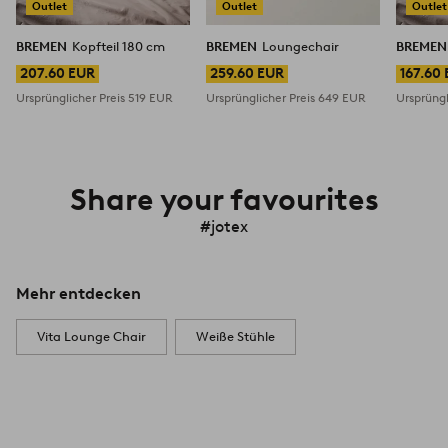
Outlet
Outlet
Outlet
BREMEN
Kopfteil 180 cm
BREMEN
Loungechair
BREME
207.60 EUR
259.60 EUR
167.60
Ursprünglicher Preis
519 EUR
Ursprünglicher Preis
649 EUR
Ursprüngl
Share your favourites
#jotex
Mehr entdecken
Vita Lounge Chair
Weiße Stühle