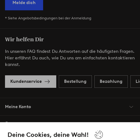
Melde dich
* Siehe Angebotsbedingungen bei der Anmeldung
Wir helfen Dir
In unseren FAQ findest Du Antworten auf die häufigsten Fragen.
Hier erfährst Du auch, wie Du uns am einfachsten kontaktieren
kannst.
Kundenservice
Bestellung
Bezahlung
L
Meine Konto
Über Jotex
Deine Cookies, deine Wahl!