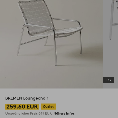
1
/
7
BREMEN Loungechair
259.60 EUR
Outlet
Ursprünglicher Preis
649 EUR
Nähere Infos