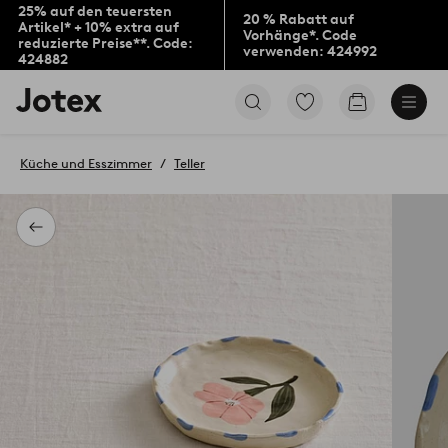
25% auf den teuersten
20 % Rabatt auf
Artikel* + 10% extra auf
Vorhänge*. Code
reduzierte Preise**. Code:
verwenden: 424992
424882
Jotex-
Zu
Zum
Logo
den
Warenkorb
–
als
zur
Favoriten
Küche und Esszimmer
Teller
Startseite
markierten
wechseln
Produkten
gehen
Zurück