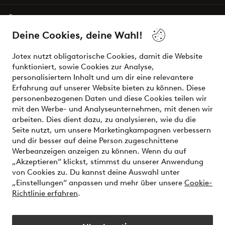
Über Jotex
Deine Cookies, deine Wahl!
Unsere Dienstleistungen
Jotex nutzt obligatorische Cookies, damit die Website
funktioniert, sowie Cookies zur Analyse,
Bedingungen
personalisiertem Inhalt und um dir eine relevantere
Erfahrung auf unserer Website bieten zu können. Diese
personenbezogenen Daten und diese Cookies teilen wir
mit den Werbe- und Analyseunternehmen, mit denen wir
Sichere Zahlungen - Jetzt bezahlen oder aufteilen
arbeiten. Dies dient dazu, zu analysieren, wie du die
Seite nutzt, um unsere Marketingkampagnen verbessern
Möchtest du mehr über
unsere
und dir besser auf deine Person zugeschnittene
Zahlungsmöglichkeiten
erfahren?
Werbeanzeigen anzeigen zu können. Wenn du auf
„Akzeptieren“ klickst, stimmst du unserer Anwendung
von Cookies zu. Du kannst deine Auswahl unter
„Einstellungen“ anpassen und mehr über unsere
Cookie-
Richtlinie erfahren
.
Österreich - Land auswählen