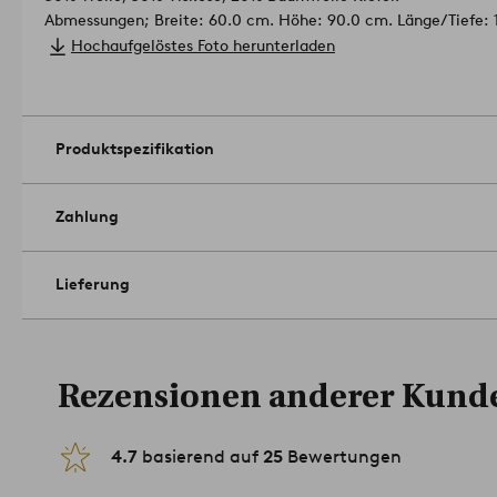
Abmessungen; Breite: 60.0 cm. Höhe: 90.0 cm. Länge/Tiefe: 
Grammgewicht: 3510 g/m².
Hochaufgelöstes Foto herunterladen
Handwerkstechnik: büschelig.
Befestigung an der Wand.
Nur an der schmutzigen Stelle reinig
Produktspezifikation
Zahlung
Lieferung
Rezensionen anderer Kund
4.7
basierend auf
25
Bewertungen