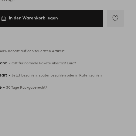
In den Warenkorb legen
Zu
Favoriten
hinzufügen
40% Rabatt auf den teuersten Artikel*
sand -
Gilt für normale Pakete über 129 Euro*
sart -
Jetzt bezahlen, später bezahlen oder in Raten zahlen
e -
30 Tage Rückgaberecht*