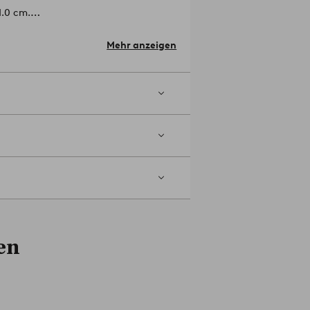
1.0 cm.
Mehr anzeigen
en.
Artikelnummer: 2122146-01-0
en