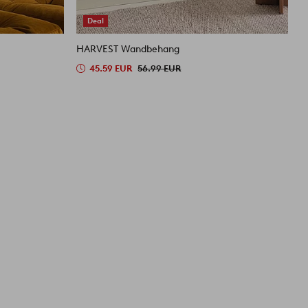
Deal
HARVEST Wandbehang
M
45.59 EUR
56.99 EUR