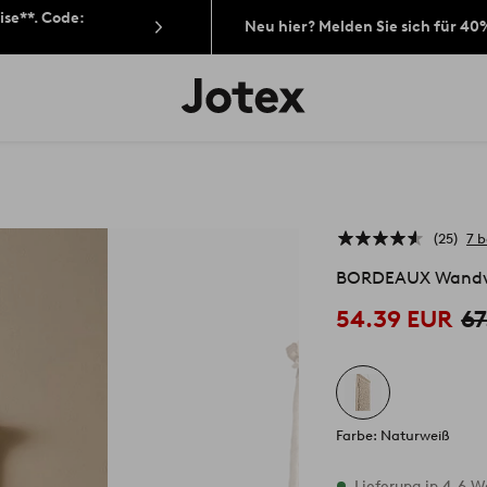
ise**. Code:
Neu hier? Melden Sie sich für 40
Jotex-
Logo
–
zur
Startseite
wechseln
25
7 
BORDEAUX Wandv
54.39 EUR
67
Farbe: Naturweiß
Vorrätig
Lieferung in 4-6 