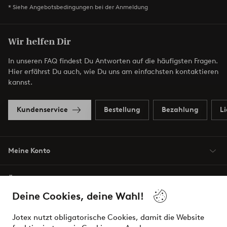
* Siehe Angebotsbedingungen bei der Anmeldung
Wir helfen Dir
In unseren FAQ findest Du Antworten auf die häufigsten Fragen.
Hier erfährst Du auch, wie Du uns am einfachsten kontaktieren
kannst.
Kundenservice
Bestellung
Bezahlung
L
Meine Konto
Über Jotex
Deine Cookies, deine Wahl!
Unsere Dienstleistungen
Jotex nutzt obligatorische Cookies, damit die Website