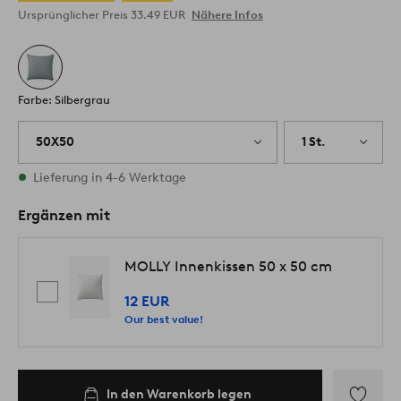
Ursprünglicher Preis
33.49 EUR
Nähere Infos
Farbe: Silbergrau
50X50
1 St.
Vorrätig
Lieferung in 4-6 Werktage
Ergänzen mit
MOLLY Innenkissen 50 x 50 cm
12 EUR
Our best value!
In den Warenkorb legen