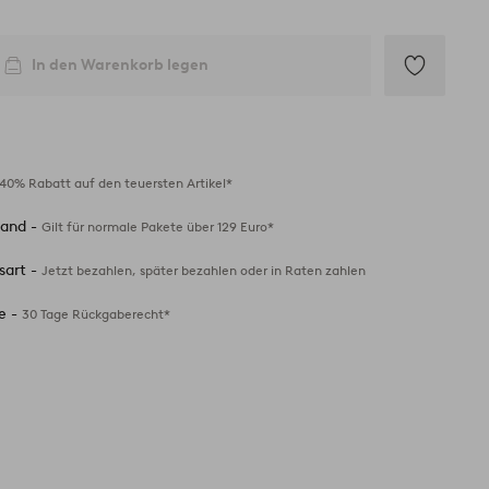
In den Warenkorb legen
Zu
Favoriten
hinzufügen
40% Rabatt auf den teuersten Artikel*
sand -
Gilt für normale Pakete über 129 Euro*
sart -
Jetzt bezahlen, später bezahlen oder in Raten zahlen
e -
30 Tage Rückgaberecht*