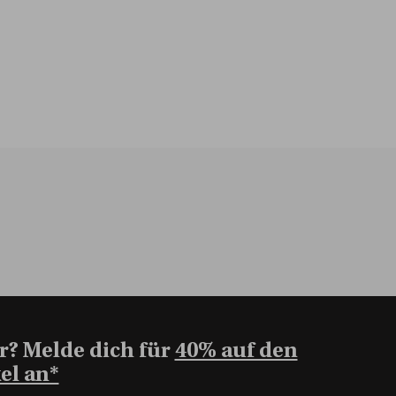
r? Melde dich für
40% auf den
el an*