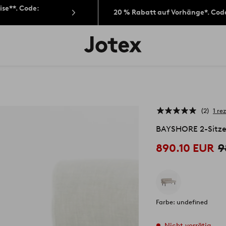
ise**. Code:
20 % Rabatt auf Vorhänge*. Cod
Jotex-
Logo
–
zur
Startseite
wechseln
2
1 re
BAYSHORE 2-Sitze
890.10 EUR
9
Farbe: undefined
Nicht vorrätig