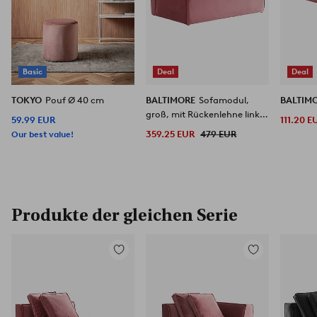
Basic
Deal
Deal
TOKYO
Pouf Ø 40 cm
BALTIMORE
Sofamodul,
BALTIM
groß, mit Rückenlehne links
59.99 EUR
111.20 E
+ 2 Kissen
Our best value!
359.25 EUR
479 EUR
Produkte der gleichen Serie
Zu
Zu
Favoriten
Favoriten
hinzufügen
hinzufügen