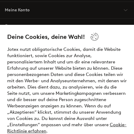
Meine Konto
Über Jotex
Deine Cookies, deine Wahl!
Unsere Dienstleistungen
Jotex nutzt obligatorische Cookies, damit die Website
funktioniert, sowie Cookies zur Analyse,
Bedingungen
personalisiertem Inhalt und um dir eine relevantere
Erfahrung auf unserer Website bieten zu können. Diese
personenbezogenen Daten und diese Cookies teilen wir
mit den Werbe- und Analyseunternehmen, mit denen wir
Sichere Zahlungen - Jetzt bezahlen oder aufteilen
arbeiten. Dies dient dazu, zu analysieren, wie du die
Seite nutzt, um unsere Marketingkampagnen verbessern
Möchtest du mehr über
unsere
und dir besser auf deine Person zugeschnittene
Zahlungsmöglichkeiten
erfahren?
Werbeanzeigen anzeigen zu können. Wenn du auf
„Akzeptieren“ klickst, stimmst du unserer Anwendung
von Cookies zu. Du kannst deine Auswahl unter
„Einstellungen“ anpassen und mehr über unsere
Cookie-
Richtlinie erfahren
.