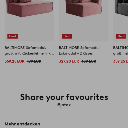
Deal
Deal
Deal
BALTIMORE
Sofamodul,
BALTIMORE
Sofamodul,
BALTIM
groß, mit Rückenlehne links
Eckmodul + 2 Kissen
groß, mi
+ 2 Kissen
+ 2 Kiss
359.25 EUR
479 EUR
327.20 EUR
409 EUR
359.25 
Share your favourites
#jotex
Mehr entdecken