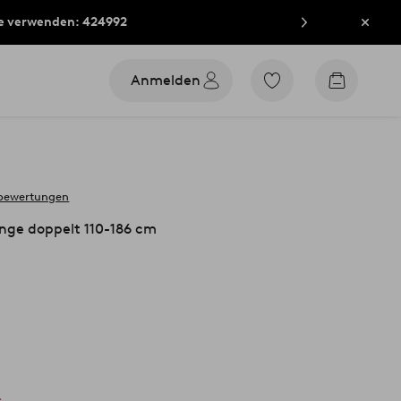
e verwenden: 424992
Schli
Anmelden
Zu
Zum
den
Warenko
als
Favoriten
markierten
Produkten
gehen
 bewertungen
nge doppelt 110-186 cm
s