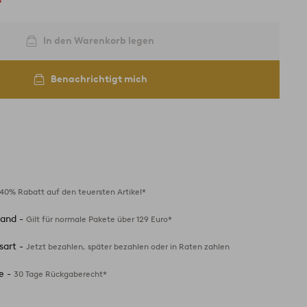
In den Warenkorb legen
Benachrichtigt mich
40% Rabatt auf den teuersten Artikel*
sand -
Gilt für normale Pakete über 129 Euro*
sart -
Jetzt bezahlen, später bezahlen oder in Raten zahlen
e -
30 Tage Rückgaberecht*