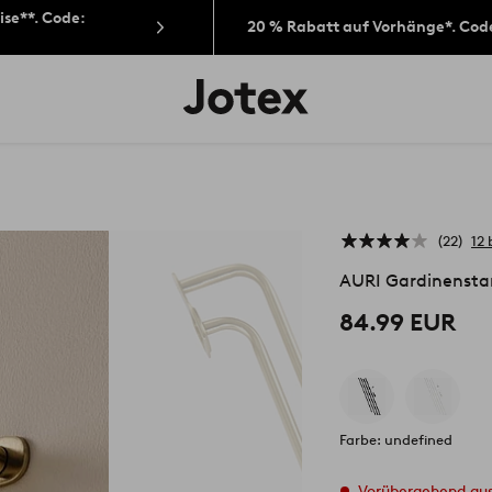
ise**. Code:
20 % Rabatt auf Vorhänge*. Cod
Jotex-
Logo
–
zur
Startseite
wechseln
22
12
AURI Gardinensta
84.99 EUR
Farbe: undefined
Vorübergehend au