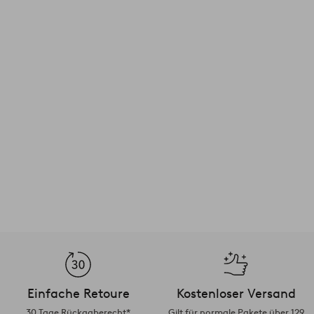
Einfache Retoure
Kostenloser Versand
30 Tage Rückgaberecht*
Gilt für normale Pakete über 129