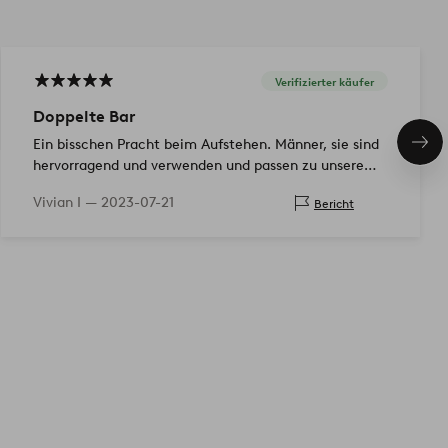
Verifizierter käufer
Doppelte Bar
Ein bisschen Pracht beim Aufstehen. Männer, sie sind
Näc
Pro
hervorragend und verwenden und passen zu unserem
Stil hier zu Hause..
Vivian I —
2023-07-21
Bericht