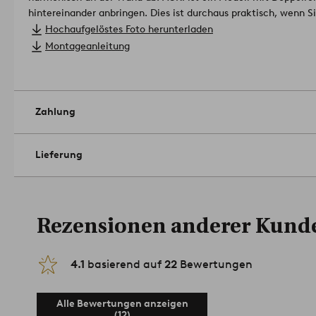
hintereinander anbringen. Dies ist durchaus praktisch, wenn S
Oder hängen Sie eine durchsichtige Gardine vor eine Verdunke
Hochaufgelöstes Foto herunterladen
wie gut dies aussieht!
Montageanleitung
Die Länge der Gardinenstange ist verstellbar. Zwei Wandhalte
Mittelhalterung ist zur Stabilisierung der Gardinenstange erfor
gearbeitet.
Material: Aluminium und Eisen.
Größe: Längenverstellbar 110-186 cm. 2 Stangen, Ø 16/19 mm.
Zahlung
Belastbarkeit: 12 kg. Sie ist jedoch erster Linie abhängig von
zur Montage verwendeten Schrauben.
Artikelnummer: 1705319
Lieferung
Rezensionen anderer Kund
4.1
basierend auf
22
Bewertungen
Alle Bewertungen anzeigen
(12)