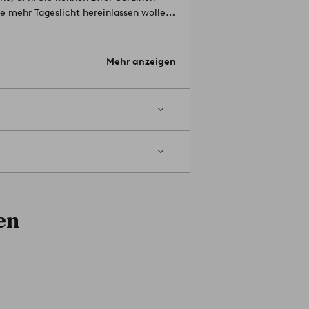
ie mehr Tageslicht hereinlassen wollen.
lungsgardine - Sie werden staunen,
rungen und eine Mittelhalterung. Die
Mehr anzeigen
derlich und ist aus Eisen
 Wandabstand ca. 7 und 12 cm.
 der Tragfähigkeit der Wand und von den
-03-0
en