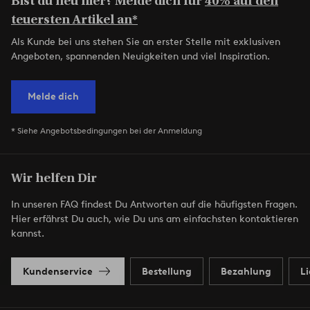
Bist du neu hier? Melde dich für
40% auf den
teuersten Artikel an*
Als Kunde bei uns stehen Sie an erster Stelle mit exklusiven
Angeboten, spannenden Neuigkeiten und viel Inspiration.
Melde dich
* Siehe Angebotsbedingungen bei der Anmeldung
Wir helfen Dir
In unseren FAQ findest Du Antworten auf die häufigsten Fragen.
Hier erfährst Du auch, wie Du uns am einfachsten kontaktieren
kannst.
Kundenservice
Bestellung
Bezahlung
L