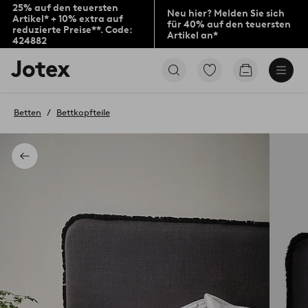
25% auf den teuersten
Neu hier? Melden Sie sich
Artikel* + 10% extra auf
für 40% auf den teuersten
reduzierte Preise**. Code:
Artikel an*
424882
Jotex-
Zu
Zum
Logo
den
Warenkorb
–
als
zur
Favoriten
Betten
Bettkopfteile
Startseite
markierten
wechseln
Produkten
gehen
Zurück