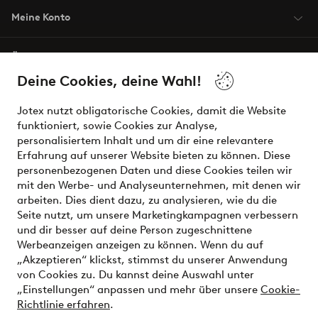
Meine Konto
Über Jotex
Deine Cookies, deine Wahl!
Unsere Dienstleistungen
Jotex nutzt obligatorische Cookies, damit die Website
funktioniert, sowie Cookies zur Analyse,
Bedingungen
personalisiertem Inhalt und um dir eine relevantere
Erfahrung auf unserer Website bieten zu können. Diese
personenbezogenen Daten und diese Cookies teilen wir
mit den Werbe- und Analyseunternehmen, mit denen wir
Sichere Zahlungen - Jetzt bezahlen oder aufteilen
arbeiten. Dies dient dazu, zu analysieren, wie du die
Seite nutzt, um unsere Marketingkampagnen verbessern
Möchtest du mehr über
unsere
und dir besser auf deine Person zugeschnittene
Zahlungsmöglichkeiten
erfahren?
Werbeanzeigen anzeigen zu können. Wenn du auf
„Akzeptieren“ klickst, stimmst du unserer Anwendung
von Cookies zu. Du kannst deine Auswahl unter
„Einstellungen“ anpassen und mehr über unsere
Cookie-
Richtlinie erfahren
.