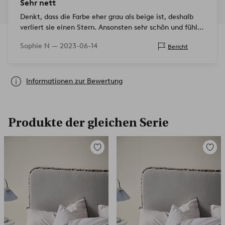
Sehr nett
Denkt, dass die Farbe eher grau als beige ist, deshalb
verliert sie einen Stern. Ansonsten sehr schön und fühlt
sich an, als wäre es eine gute Qualität des Stoffes.
Sophie N —
2023-06-14
Bericht
Auch leicht
Informationen zur Bewertung
Produkte der gleichen Serie
Zu
Zu
Favoriten
Favori
hinzufügen
hinzuf