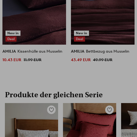
New in
New in
Deal
Deal
AMILIA
Kissenhülle aus Musselin
AMILIA
Bettbezug aus Musselin
10.43 EUR
11.99 EUR
43.49 EUR
49.99 EUR
Produkte der gleichen Serie
Zu
Zu
Favoriten
Favoriten
hinzufügen
hinzufügen