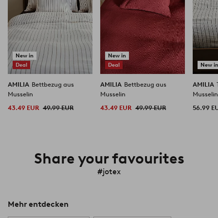
New in
New in
Deal
Deal
New i
AMILIA
Bettbezug aus
AMILIA
Bettbezug aus
AMILIA
Musselin
Musselin
Musseli
43.49 EUR
49.99 EUR
43.49 EUR
49.99 EUR
56.99 E
Share your favourites
#jotex
Mehr entdecken