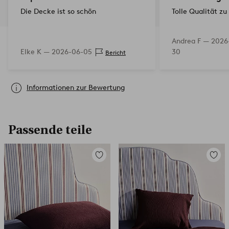
Die Decke ist so schön
Tolle Qualität zu
Andrea F —
2026
Elke K —
2026-06-05
30
Bericht
Informationen zur Bewertung
Passende teile
Zu
Zu
Favoriten
Favori
hinzufügen
hinzuf