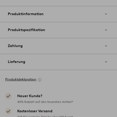
Zu
Favoriten
hinzufüg
Produktinformation
Produktspezifikation
Zahlung
Lieferung
Produktdeklaration
Neuer Kunde?
40% Rabatt auf den teuersten Artikel*
Kostenloser Versand
Gilt für normale Pakete über 129 Euro*