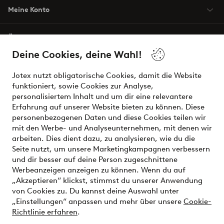
Meine Konto
Über Jotex
Deine Cookies, deine Wahl!
Unsere Dienstleistungen
Jotex nutzt obligatorische Cookies, damit die Website
funktioniert, sowie Cookies zur Analyse,
Bedingungen
personalisiertem Inhalt und um dir eine relevantere
Erfahrung auf unserer Website bieten zu können. Diese
personenbezogenen Daten und diese Cookies teilen wir
mit den Werbe- und Analyseunternehmen, mit denen wir
Sichere Zahlungen - Jetzt bezahlen oder aufteilen
arbeiten. Dies dient dazu, zu analysieren, wie du die
Seite nutzt, um unsere Marketingkampagnen verbessern
Möchtest du mehr über
unsere
und dir besser auf deine Person zugeschnittene
Zahlungsmöglichkeiten
erfahren?
Werbeanzeigen anzeigen zu können. Wenn du auf
„Akzeptieren“ klickst, stimmst du unserer Anwendung
von Cookies zu. Du kannst deine Auswahl unter
„Einstellungen“ anpassen und mehr über unsere
Cookie-
Richtlinie erfahren
.