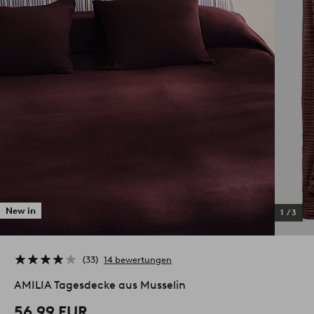
New in
1
/
3
33
14 bewertungen
AMILIA Tagesdecke aus Musselin
56.99 EUR