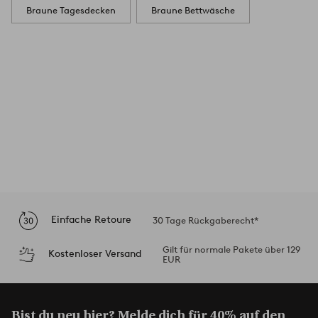
Braune Tagesdecken
Braune Bettwäsche
Einfache Retoure
30 Tage Rückgaberecht*
Gilt für normale Pakete über 129
Kostenloser Versand
EUR
Bist du neu hier? Melde dich für
40% auf den