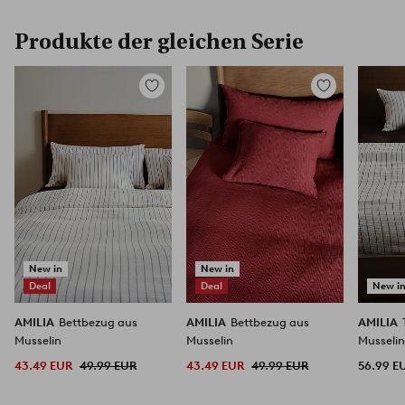
Produkte der gleichen Serie
Zu
Zu
Favoriten
Favoriten
hinzufügen
hinzufügen
New in
New in
Deal
Deal
New i
AMILIA
Bettbezug aus
AMILIA
Bettbezug aus
AMILIA
Musselin
Musselin
Musseli
43.49 EUR
49.99 EUR
43.49 EUR
49.99 EUR
56.99 E