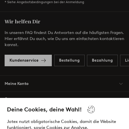
* Siehe Angebotsbedingungen bei der Anmeldung
Wir helfen Dir
In unseren FAQ findest Du Antworten auf die häufigsten Fragen.
Hier erfährst Du auch, wie Du uns am einfachsten kontaktieren
kannst.
Kundenservice
Bestellung
Bezahlung
L
Meine Konto
Über Jotex
Deine Cookies, deine Wahl!
Unsere Dienstleistungen
Jotex nutzt obligatorische Cookies, damit die Website
funktioniert, sowie Cookies zur Analyse,