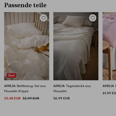
Passende teile
Zu
Zu
Favoriten
Favoriten
hinzufügen
hinzufügen
Deal
AMILIA
Bettbezug-Set aus
AMILIA
Tagesdecke aus
AMILIA
Musselin Krippe
Musselin
61.99 E
25.40 EUR
32.99 EUR
56.99 EUR