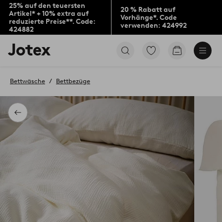
25% auf den teuersten
20 % Rabatt auf
Artikel* + 10% extra auf
Vorhänge*. Code
reduzierte Preise**. Code:
verwenden: 424992
424882
Jotex-
Zu
Zum
Logo
den
Warenkorb
–
als
zur
Favoriten
Bettwäsche
Bettbezüge
Startseite
markierten
wechseln
Produkten
gehen
Zurück