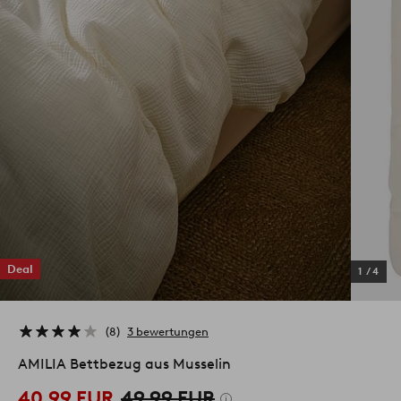
Deal
1
/
4
8
3 bewertungen
AMILIA Bettbezug aus Musselin
40.99 EUR
49.99 EUR