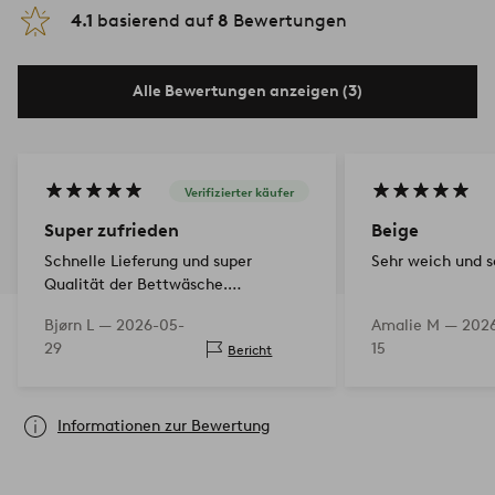
4.1
basierend auf
8
Bewertungen
Alle Bewertungen anzeigen (3)
Verifizierter käufer
Super zufrieden
Beige
Schnelle Lieferung und super
Sehr weich und 
Qualität der Bettwäsche.
Empfehlenswert!
Bjørn L —
2026-05-
Amalie M —
202
29
15
Bericht
Informationen zur Bewertung