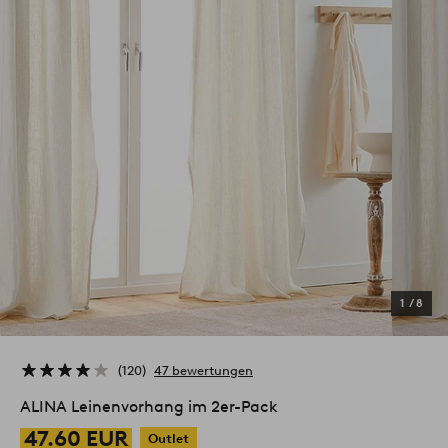
1
/
8
120
47 bewertungen
ALINA Leinenvorhang im 2er-Pack
47.60 EUR
Outlet