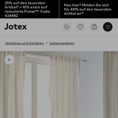
25% auf den teuersten
Neu hier? Melden Sie sich
Artikel* + 10% extra auf
für 40% auf den teuersten
reduzierte Preise**. Code:
Artikel an*
424882
Jotex-
Zu
Zum
Logo
den
Warenkorb
–
als
zur
Favoriten
Vorhänge und Gardinen
Leinengardinen
Startseite
markierten
wechseln
Produkten
gehen
Zurück