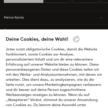
Meine Konto
Über Jotex
Deine Cookies, deine Wahl!
Unsere Dienstleistungen
Jotex nutzt obligatorische Cookies, damit die Website
funktioniert, sowie Cookies zur Analyse,
Bedingungen
personalisiertem Inhalt und um dir eine relevantere
Erfahrung auf unserer Website bieten zu können. Diese
personenbezogenen Daten und diese Cookies teilen wir
mit den Werbe- und Analyseunternehmen, mit denen wir
Sichere Zahlungen - Jetzt bezahlen oder aufteilen
arbeiten. Dies dient dazu, zu analysieren, wie du die
Seite nutzt, um unsere Marketingkampagnen verbessern
Möchtest du mehr über
unsere
und dir besser auf deine Person zugeschnittene
Zahlungsmöglichkeiten
erfahren?
Werbeanzeigen anzeigen zu können. Wenn du auf
„Akzeptieren“ klickst, stimmst du unserer Anwendung
von Cookies zu. Du kannst deine Auswahl unter