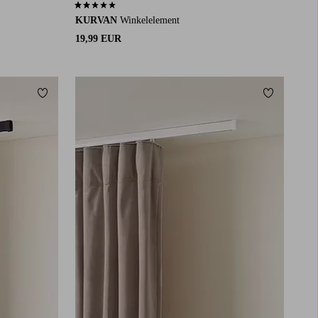
2,0 basierend auf 2 Bewertungen
KURVAN
Winkelelement
19,99 EUR
Zu Favoriten hinzufügen
Zu Favorit