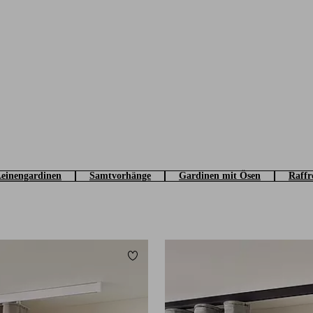
einengardinen
Samtvorhänge
Gardinen mit Ösen
Raffr
Zu Favoriten hinzufügen