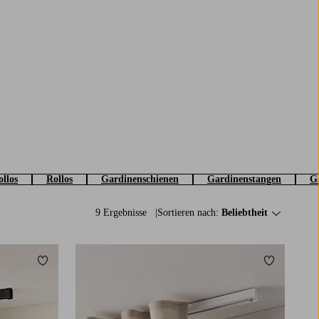
ollos
Rollos
Gardinenschienen
Gardinenstangen
G
9 Ergebnisse
Sortieren nach:
Beliebtheit
Zu Favoriten hinzufügen
Zu Favorit
150
200
250