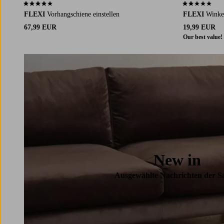
3,8 basierend auf 16 Bewertungen
2,0 basierend 
FLEXI
Vorhangschiene einstellen
FLEXI
Winke
67,99 EUR
19,99 EUR
Our best value!
New in
Ausgewählte Nachrichten der S