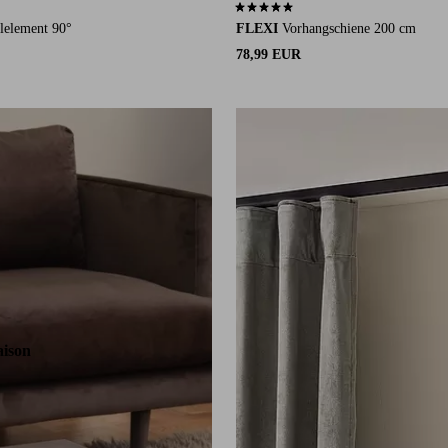
auf 2 Bewertungen
5,0 basierend auf 2 Bewertungen
lelement 90°
FLEXI
Vorhangschiene 200 cm
78,99 EUR
aison