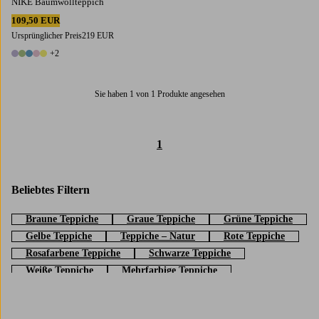
NIKE Baumwollteppich
109,50 EUR
Ursprünglicher Preis
219 EUR
+2
7 Farben
Sie haben 1 von 1 Produkte angesehen
1
Beliebtes Filtern
Braune Teppiche
Graue Teppiche
Grüne Teppiche
Gelbe Teppiche
Teppiche – Natur
Rote Teppiche
Rosafarbene Teppiche
Schwarze Teppiche
Weiße Teppiche
Mehrfarbige Teppiche
Beigefarbene Teppiche
Blaue Teppiche