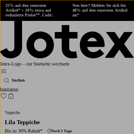
25% auf den teuersten
Neu hier? Melden Sie sich für
Artikel* + 10% extra auf
40% auf den teuersten Artikel
reduzierte Preise**. Code:
an*
424882
Jotex-Logo – zur Startseite wechseln
Ellos‘ Menü
Suchen
Inspiration
Zu den als Favoriten markierten Produkten gehen
Zum Warenkorb
Teppiche
Lila Teppiche
Bis zu 30% Rabatt*
Noch 3 Tage