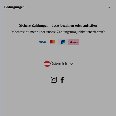
Bedingungen
Sichere Zahlungen - Jetzt bezahlen oder aufteilen
Möchtest du mehr über
unsere Zahlungsmöglichkeiten
erfahren?
visa
mastercard
paypal
klarna
Österreich
- Land auswählen
Instagram
Facebook