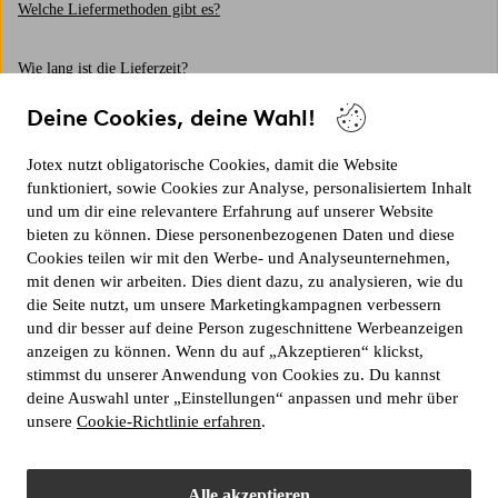
Welche Liefermethoden gibt es?
Wie lang ist die Lieferzeit?
Deine Cookies, deine Wahl!
Kann ich meine Bestellung direkt aus Ihrem Lager abholen?
Jotex nutzt obligatorische Cookies, damit die Website
Was passiert, wenn ich mein Paket nicht abhole?
funktioniert, sowie Cookies zur Analyse, personalisiertem Inhalt
und um dir eine relevantere Erfahrung auf unserer Website
bieten zu können. Diese personenbezogenen Daten und diese
Wie wird ein längeres Paket geliefert?
Cookies teilen wir mit den Werbe- und Analyseunternehmen,
mit denen wir arbeiten. Dies dient dazu, zu analysieren, wie du
Warum wird meine Bestellung in mehrere Pakete oder Lieferungen
die Seite nutzt, um unsere Marketingkampagnen verbessern
aufgeteilt?
und dir besser auf deine Person zugeschnittene Werbeanzeigen
anzeigen zu können. Wenn du auf „Akzeptieren“ klickst,
stimmst du unserer Anwendung von Cookies zu. Du kannst
Was mache ich bei einem Transportschaden?
deine Auswahl unter „Einstellungen“ anpassen und mehr über
unsere
Cookie-Richtlinie erfahren
.
Kann ich bestellen und die Lieferung in ein anderes Land bekommen?
Alle akzeptieren