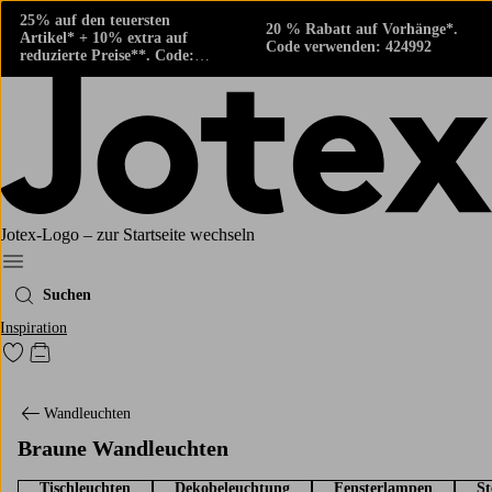
25% auf den teuersten
20 % Rabatt auf Vorhänge*.
Artikel* + 10% extra auf
Code verwenden: 424992
reduzierte Preise**. Code:
424882
Jotex-Logo – zur Startseite wechseln
Ellos‘ Menü
Suchen
Inspiration
Zu den als Favoriten markierten Produkten gehen
Zum Warenkorb
Wandleuchten
Braune Wandleuchten
Tischleuchten
Dekobeleuchtung
Fensterlampen
S