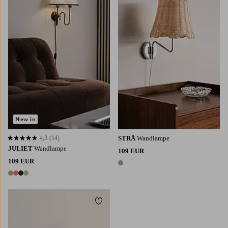
New in
4,3
(14)
STRÅ
Wandlampe
4,3 basierend auf 14 Bewertungen
JULIET
Wandlampe
109 EUR
109 EUR
1 Farbe
4 Farben
Zu Favoriten hinzufügen