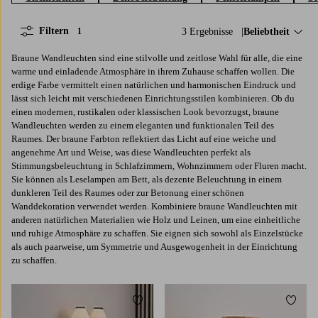
Filtern
3 Ergebnisse
Sortieren nach:
Beliebtheit
1
Braune Wandleuchten sind eine stilvolle und zeitlose Wahl für alle, die eine
warme und einladende Atmosphäre in ihrem Zuhause schaffen wollen. Die
erdige Farbe vermittelt einen natürlichen und harmonischen Eindruck und
lässt sich leicht mit verschiedenen Einrichtungsstilen kombinieren. Ob du
einen modernen, rustikalen oder klassischen Look bevorzugst, braune
Wandleuchten werden zu einem eleganten und funktionalen Teil des
Raumes. Der braune Farbton reflektiert das Licht auf eine weiche und
angenehme Art und Weise, was diese Wandleuchten perfekt als
Stimmungsbeleuchtung in Schlafzimmern, Wohnzimmern oder Fluren macht.
Sie können als Leselampen am Bett, als dezente Beleuchtung in einem
dunkleren Teil des Raumes oder zur Betonung einer schönen
Wanddekoration verwendet werden. Kombiniere braune Wandleuchten mit
anderen natürlichen Materialien wie Holz und Leinen, um eine einheitliche
und ruhige Atmosphäre zu schaffen. Sie eignen sich sowohl als Einzelstücke
als auch paarweise, um Symmetrie und Ausgewogenheit in der Einrichtung
zu schaffen.
Zu Favoriten hinzufügen
Zu Fa