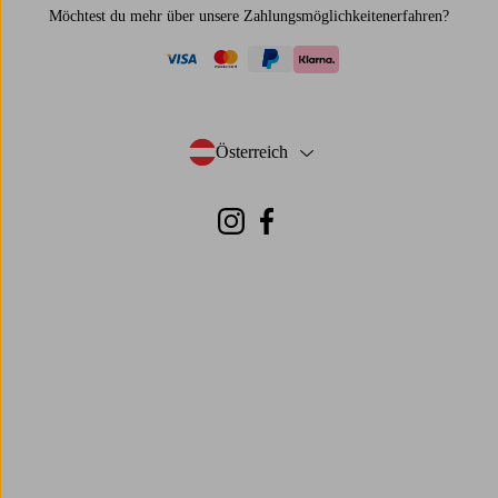
Möchtest du mehr über
unsere Zahlungsmöglichkeiten
erfahren?
visa
mastercard
paypal
klarna
Österreich
- Land auswählen
Instagram
Facebook