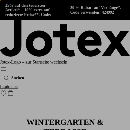
25% auf den teuersten
20 % Rabatt auf Vorhänge*.
Artikel* + 10% extra auf
Code verwenden: 424992
reduzierte Preise**. Code:
424882
Jotex-Logo – zur Startseite wechseln
Ellos‘ Menü
Suchen
Inspiration
Zu den als Favoriten markierten Produkten gehen
Zum Warenkorb
WINTERGARTEN &