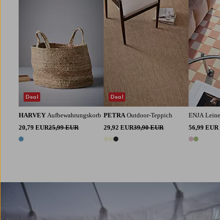
80X150
160X230
200X300
80X150
160X
Deal
Deal
HARVEY
Aufbewahrungskorb
PETRA
Outdoor-Teppich
ENJA Lein
20,79 EUR
25,99 EUR
29,92 EUR
39,90 EUR
56,99 EUR
1 Farbe
3 Farben
2 Farben