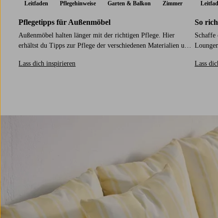
Leitfaden
Pflegehinweise
Garten & Balkon
Zimmer
Leitfa
Pflegetipps für Außenmöbel
So ric
Außenmöbel halten länger mit der richtigen Pflege. Hier
Schaffe 
erhältst du Tipps zur Pflege der verschiedenen Materialien und
Loungem
zur Oberflächenbehandlung.
Tipps fü
Lass dich inspirieren
Lass dic